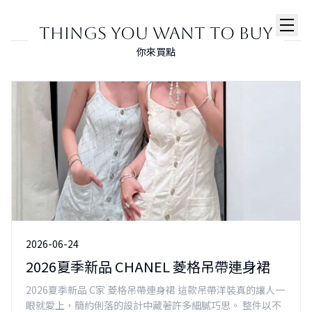
Things You Want to Buy
你來買點
2026-06-24
2026夏季新品 CHANEL 菱格吊帶連身裙
2026夏季新品 C家 菱格吊帶連身裙 這款吊帶洋裝真的讓人一
眼就愛上，簡約俐落的設計中藏著許多細膩巧思。 整件以不