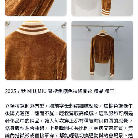
2025早秋 MIU MIU 徽標焦糖色拉鏈開衫 精品 精工
立領拉鍊俐落有型，胸前字母刺繡細膩點綴，焦糖色調像午
後陽光灑落，甜而不膩，輕鬆駕馭高級感。這款服飾可謂是
奢侈品中的精品，讓人每次穿上都有種被時尚包圍的感覺。
修身版型貼合曲線，上身瞬間拉長比例，顯瘦又帶氣質，無
論內搭襯衫或直接單穿，都能輕鬆切換通勤與約會場景。這