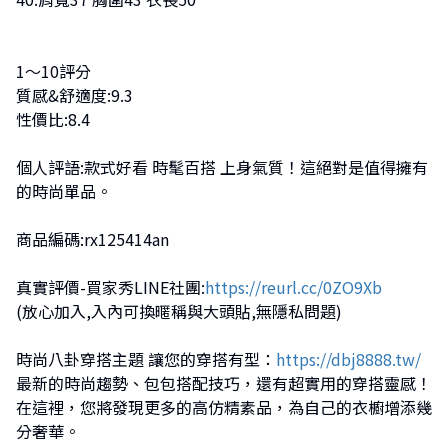
1～10評分
質感&舒適度:9.3
性價比:8.4
個人評語:款式好看 時髦百搭 上身氣質！這絕對是值得擁有
的時尚單品。
商品編碼:rx125414an
真實評價-買家秀LINE社團:
https://reurl.cc/0ZO9Xb
(放心加入,入內可換暱稱與大頭貼,無隱私問題)
時尚八卦穿搭主題 讓您的穿搭有型：
https://dbj8888.tw/
最新的時尚趨勢、包包搭配技巧，還有超實用的穿搭靈感！
在這裡，您將發現更多的高仿精素品，為自己的衣櫥增添幾
分奢華。