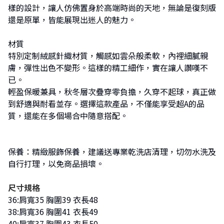
樣的設計，讓人仿佛置身於高端時尚的天地，無論是復刻版
還是原單，皆能展現出迷人的魅力。
材質
特別定制絨感針織材質，觸感如雲朵般柔軟，內裡細膩親
膚，彈性出色不變形。這樣的精工細作，實在讓人讚嘆不
已。
輕盈保暖兼具，秋冬層次疊穿零負擔，久穿不起球，真正做
到舒適與耐看並存。選擇這款產品，不僅能享受超A的品
質，還能在多個場合中隨意搭配。
保養：精緻服飾保養，建議送專業乾洗店清理，切勿水洗及
自行打理，以免商品損壞。
尺寸規格
36:肩寬35 胸圍39 衣長48
38:肩寬36 胸圍41 衣長49
40:肩寬37 胸圍43 衣長50