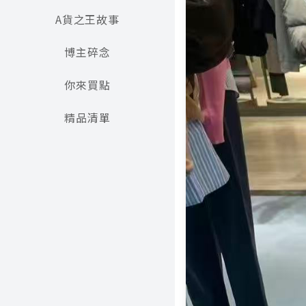
A貨之王故事
博主碎念
你來買點
精品清單