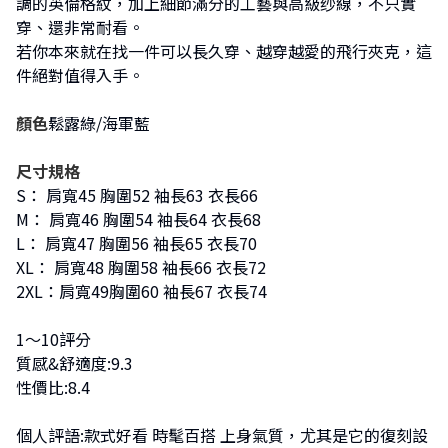
調的英倫格紋，加上細節滿分的工藝與高級纱線，不只實
穿、還非常耐看。
若你本來就在找一件可以長久穿、越穿越愛的飛行夾克，這
件絕對值得入手。
顏色
鬆露綠/海軍藍
尺寸規格
S： 肩寬45 胸圍52 袖長63 衣長66
M： 肩寬46 胸圍54 袖長64 衣長68
L： 肩寬47 胸圍56 袖長65 衣長70
XL： 肩寬48 胸圍58 袖長66 衣長72
2XL：肩寬49胸圍60 袖長67 衣長74
1～10評分
質感&舒適度:9.3
性價比:8.4
個人評語:款式好看 時髦百搭 上身氣質，尤其是它的復刻設