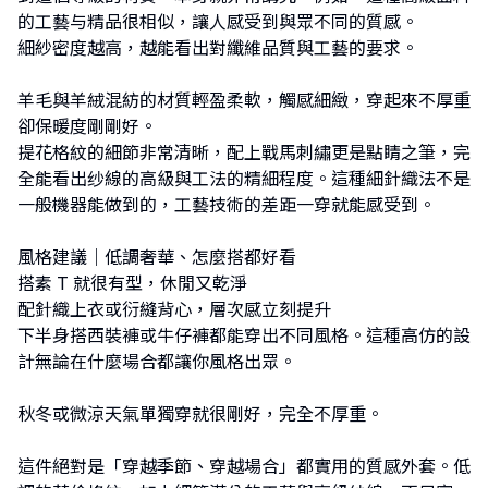
的工藝与精品很相似，讓人感受到與眾不同的質感。
細紗密度越高，越能看出對纖維品質與工藝的要求。
羊毛與羊絨混紡的材質輕盈柔軟，觸感細緻，穿起來不厚重
卻保暖度剛剛好。
提花格紋的細節非常清晰，配上戰馬刺繡更是點睛之筆，完
全能看出纱線的高級與工法的精細程度。這種細針織法不是
一般機器能做到的，工藝技術的差距一穿就能感受到。
風格建議｜低調奢華、怎麼搭都好看
搭素 T 就很有型，休閒又乾淨
配針織上衣或衍縫背心，層次感立刻提升
下半身搭西裝褲或牛仔褲都能穿出不同風格。這種高仿的設
計無論在什麼場合都讓你風格出眾。
秋冬或微涼天氣單獨穿就很剛好，完全不厚重。
這件絕對是「穿越季節、穿越場合」都實用的質感外套。低