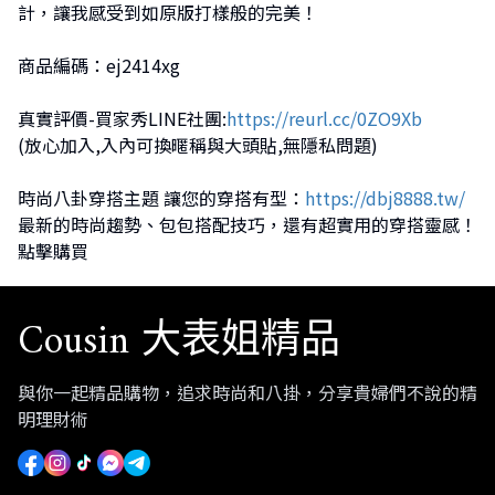
計，讓我感受到如原版打樣般的完美！
商品編碼：ej2414xg
真實評價-買家秀LINE社團:
https://reurl.cc/0ZO9Xb
(放心加入,入內可換暱稱與大頭貼,無隱私問題)
時尚八卦穿搭主題 讓您的穿搭有型：
https://dbj8888.tw/
最新的時尚趨勢、包包搭配技巧，還有超實用的穿搭靈感！
點擊購買
Cousin 大表姐精品
與你一起精品購物，追求時尚和八掛，分享貴婦們不說的精
明理財術