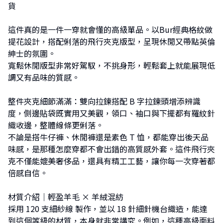
貨
這件真的是一件一穿就會懂的高級單品。以Bur經典格紋做
提花設計，搭配俐落的飛行夾克版型，呈現休閒又帶點英倫
紳士的氛圍。
寬鬆休閒版型非常好駕馭，不挑身形，輕鬆套上就能展現低
調又有品味的質感。
整件夾克細節滿滿：雙向拉鍊搭配 B 字拉鍊頭增添辨識
度，側邊貼袋既實用又美觀，領口、袖口與下擺都有羅紋針
織收邊，整體線條更俐落。
不論是搭牛仔褲、休閒褲還是素色 T 恤，都能穿出後天品
味感，是那種怎麼穿都不會出錯的高質感外套。這件飛行夾
克不僅能媲美奢侈品，還具有精工工藝，讓你每一次穿著都
倍感自信。
材質介紹｜輕盈羊毛 × 羊絨混紡
採用 120 支細紗線 製作，並以 18 針細針機台織造，能達
到這個等級的材質，本身就非常講究。例如，這種高級面料