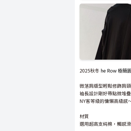
2025秋冬
he Row 極
微落肩版型輕鬆修飾肩頸
袖長設計剛好帶點微堆疊
NY客等級的慵懶高級感
材質
選用超高支純棉，觸感滑