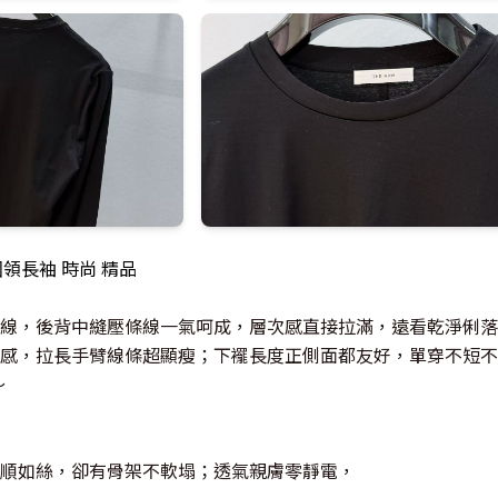
簡圓領長袖 時尚 精品
線，後背中縫壓條線一氣呵成，層次感直接拉滿，遠看乾淨俐落
感，拉長手臂線條超顯瘦；下襬長度正側面都友好，單穿不短不
～
順如絲，卻有骨架不軟塌；透氣親膚零靜電，