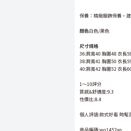
保養：精緻服飾保養，建
顏色
白色/黑色
尺寸規格
36:肩寬40 胸圍48 衣長5
38:肩寬41 胸圍50 衣長5
40:肩寬42 胸圍52 衣長6
1～10評分
質感&舒適度:9.3
性價比:8.4
個人評語:款式好看 時髦
商品編碼:wo1452an