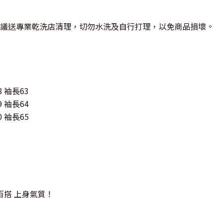
議送專業乾洗店清理，切勿水洗及自行打理，以免商品損壞。
8 袖長63
9 袖長64
0 袖長65
百搭 上身氣質！