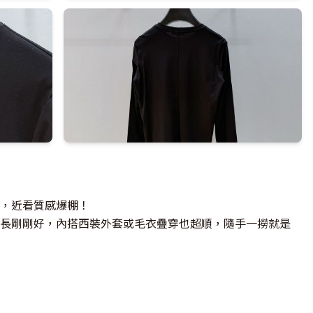
，近看質感爆棚！
長剛剛好，內搭西裝外套或毛衣疊穿也超順，隨手一撈就是