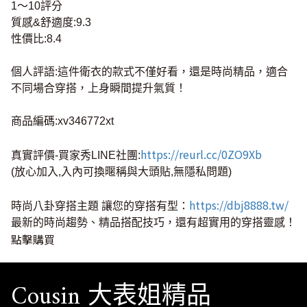
1～10評分
質感&舒適度:9.3
性價比:8.4
個人評語:這件衛衣的款式不僅好看，還是時尚精品，適合
不同場合穿搭，上身瞬間提升氣質！
商品編碼:xv346772xt
https://reurl.cc/0ZO9Xb
真實評價-買家秀LINE社團:
(放心加入,入內可換暱稱與大頭貼,無隱私問題)
https://dbj8888.tw/
時尚八卦穿搭主題 讓您的穿搭有型：
最新的時尚趨勢、精品搭配技巧，還有超實用的穿搭靈感！
點擊購買
Cousin 大表姐精品