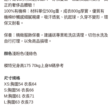
正的奢侈品體驗！
100%有機棉：材料單位500g重，成衣800g厚實，優質有
機棉紗觸感細膩親膚，吸汗透氣、抗起球，久穿不變形，環
保又耐看。
保養：精緻服飾保養，建議送專業乾洗店清理，切勿水洗及
自行打理，以免商品損壞。
顏色
淺粉色/淺綠色
模特兒身高175 70kg上身M碼參考
尺寸規格
XS:胸圍54 衣長64
S:胸圍56 衣長66
M:胸圍61 衣長71
L:胸圍63 衣長73