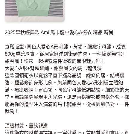
2025早秋經典款 Ami 馬卡龍中愛心A衛衣 精品 時尚
寬鬆版型+同色大愛心A形刺繡，背領下細緻字母繡，成衣
800g重磅厚實，從居家懶洋到街頭約會，一件搞定無性別
甜蜜風！快來一起探索這件衛衣的無限魅力吧！
大愛心A形+背領細繡，甜蜜層次的馬卡龍浪漫
這款圓領衛衣以寬鬆平直下擺為基調，線條俐落、結構感
強，輕鬆修飾身形比例。胸前同色大愛心A形刺繡立體飽
滿、療癒吸睛；背面領下同色字母繡低調點綴，細節控的天
堂。無論單穿展現主角光環，還是內搭襯衫或層搭外套，都
能為你的造型注入滿滿的馬卡龍甜蜜，從校園到派對，一件
就夠！
頂級材質，重磅親膚
這件衛衣的材質選擇讓人一穿就愛上，兼顧質感與實用，真