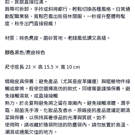
扣，質感直接拉滿。
肩帶可拆卸，手拎或斜挎都行，輕鬆切換各種風格。日常通
勤配職業裝、寬鬆巴風出街搭休閒服，一秒提升整體時髦
度，秋冬出門直接殺瘋！
材質：棕色麂皮，磨砂質地，老錢風低調又高級。
顏色
黑色/麂皮棕色
尺寸
底長 23 × 高 15.5 × 寬 10 cm
精緻皮具保養：避免產品（尤其是皮革鑲邊）與粗糙物件接
觸或摩擦。假使您選擇高仿的款式，同樣需要謹慎保養。避
免接觸濕氣，或直接接觸
熱力，於炎夏時避免將之留在車廂內。避免接觸液體、潤手
霜、殺菌洗手液、化妝品及香水。原廠皮的產品建議定期清
潔與保養，以保持其奢侈品的光澤與質感。如不
使用時，請收藏於隨袋附送的防塵袋內，請勿放置於高溫、
潮濕或通風欠佳的地方。