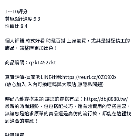
1～10評分
質感&舒適度:9.3
性價比:8.4
個人評語:款式好看 時髦百搭 上身氣質，尤其是搭配精工的
飾品，讓整體更加出色！
商品編碼：qzk14527kt
真實評價-買家秀LINE社團:
https://reurl.cc/0ZO9Xb
(放心加入,入內可換暱稱與大頭貼,無隱私問題)
時尚八卦穿搭主題 讓您的穿搭有型：
https://dbj8888.tw/
最新的時尚趨勢、包包搭配技巧，還有超實用的穿搭靈感，
無論您是追求原單的真品還是高仿的流行款，都能在這裡找
到適合的靈感！
點擊購買