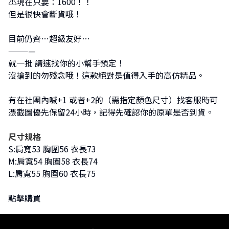
⚠現在只要：1600！！
但是很快會斷貨哦！
目前仍齊⋯超級友好⋯
————
就一批 請速找你的小幫手預定！
沒搶到的勿殘念哦！這款絕對是值得入手的高仿精品。
有在社團內喊+1 或者+2的（需指定顏色尺寸）找客服時可
憑截圖優先保留24小時，記得先確認你的原單是否到貨。
尺寸規格
S:肩寬53 胸圍56 衣長73
M:肩寬54 胸圍58 衣長74
L:肩寬55 胸圍60 衣長75
點擊購買