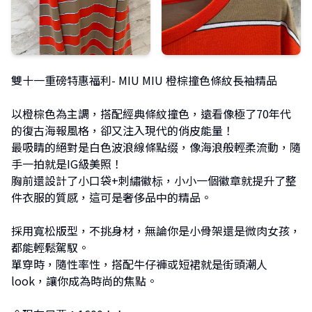
雙十一重磅特惠福利- MIU MIU 橙棕撞色條紋長袖精品
以橙棕色為主調，搭配經典條紋撞色，遠看像極了70年代
的復古海報風格，卻又注入現代的俏皮能量！
最吸睛的絕對是白色波浪線條點缀，像海浪般輕柔流動，隨
手一拍就是IG級美照！
胸前還設計了小口袋+刺繡徽标，小小一個徽章就提升了整
件衣服的質感，這可是奢侈品中的精品。
採用寬松版型，不挑身材，無論你是小骨架還是微肉女孩，
都能輕鬆駕馭。
單穿時，隨性率性，搭配牛仔褲或短裙就是街頭潮人
look，讓你成為時尚的焦點。