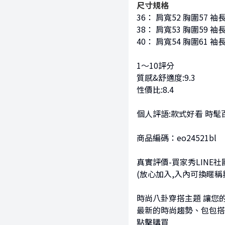
尺寸規格
36： 肩寬52 胸圍57 袖長
38： 肩寬53 胸圍59 袖長
40： 肩寬54 胸圍61 袖長
1～10評分
質感&舒適度:9.3
性價比:8.4
個人評語:款式好看 時
商品編碼：eo24521bl
真實評價-買家秀LINE社
(放心加入,入內可換暱稱
時尚八卦穿搭主題 讓您
最新的時尚趨勢、包包搭
點擊購買