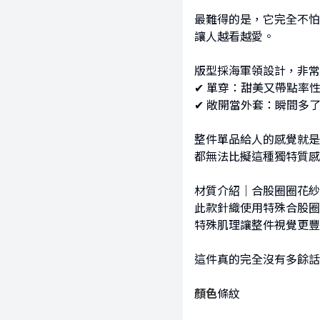
最難得的是，它完全不怕
讓人越看越愛。
版型採海軍領設計，非常
✔︎ 單穿：甜美又帶點
✔︎ 敞開當外套：瞬間多
整件單品給人的感覺就是
都無法比擬這種獨特質感
材質介紹｜合股圈圈花紗
此款針織使用特殊合股圈
特殊肌理讓整件視覺更豐
這件真的完全沒有多餘話
顏色
條紋