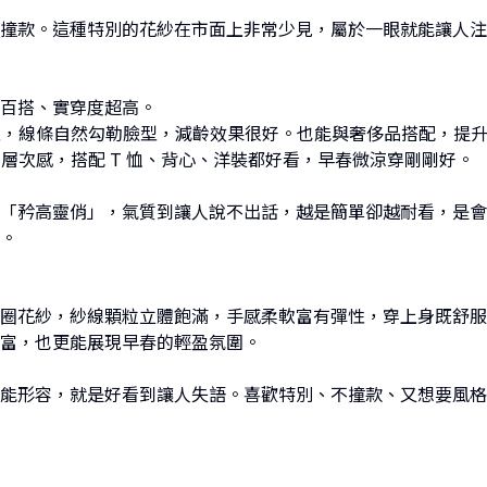
撞款。這種特別的花紗在市面上非常少見，屬於一眼就能讓人注
百搭、實穿度超高。
率性，線條自然勾勒臉型，減齡效果很好。也能與奢侈品搭配，提
了層次感，搭配 T 恤、背心、洋裝都好看，早春微涼穿剛剛好。
「矜高靈俏」，氣質到讓人說不出話，越是簡單卻越耐看，是會
。
圈花紗，紗線顆粒立體飽滿，手感柔軟富有彈性，穿上身既舒服
富，也更能展現早春的輕盈氛圍。
能形容，就是好看到讓人失語。喜歡特別、不撞款、又想要風格