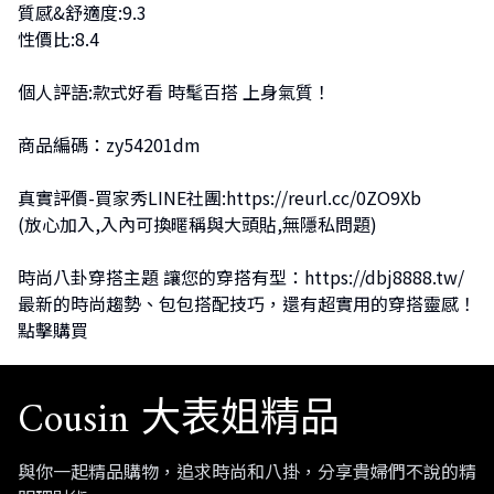
質感&舒適度:9.3
性價比:8.4
個人評語:款式好看 時髦百搭 上身氣質！
商品編碼：zy54201dm
真實評價-買家秀LINE社團:
https://reurl.cc/0ZO9Xb
(放心加入,入內可換暱稱與大頭貼,無隱私問題)
時尚八卦穿搭主題 讓您的穿搭有型：
https://dbj8888.tw/
最新的時尚趨勢、包包搭配技巧，還有超實用的穿搭靈感！
點擊購買
Cousin 大表姐精品
與你一起精品購物，追求時尚和八掛，分享貴婦們不說的精