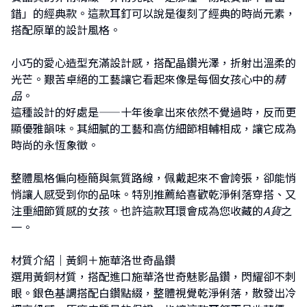
錯」的經典款。這款耳釘可以說是復刻了經典的時尚元素，
搭配原單的設計風格。
小巧的愛心造型充滿設計感，搭配晶鑽光澤，折射出溫柔的
光芒。艱苦卓絕的工藝讓它看起來像是每個女孩心中的
精
品
。
這種設計的好處是——十年後拿出來依然不覺過時，反而更
顯優雅韻味。其細膩的工藝和高仿細節相輔相成，讓它成為
時尚的永恆象徵。
整體風格偏向極簡與氣質路線，佩戴起來不會誇張，卻能悄
悄讓人感受到你的品味。特別推薦給喜歡乾淨俐落穿搭、又
注重細節質感的女孩。也許這款耳環會成為您收藏的
A貨
之
一。
材質介紹｜黃銅＋施華洛世奇晶鑽
選用黃銅材質，搭配進口施華洛世奇魅影晶鑽，閃耀卻不刺
眼。銀色基調搭配白鑽點綴，整體視覺乾淨俐落，散發出冷