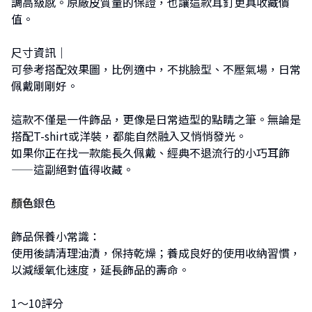
調高級感。
原廠皮
質量的保證，也讓這款耳釘更具收藏價
值。
尺寸資訊｜
可參考搭配效果圖，比例適中，不挑臉型、不壓氣場，日常
佩戴剛剛好。
這款不僅是一件飾品，更像是日常造型的點睛之筆。無論是
搭配T-shirt或洋裝，都能自然融入又悄悄發光。
如果你正在找一款能長久佩戴、經典不退流行的小巧耳飾
——這副絕對值得收藏。
顏色
銀色
飾品保養小常識：
使用後請清理油漬，保持乾燥；養成良好的使用收納習慣，
以減緩氧化速度，延長飾品的壽命。
1～10評分