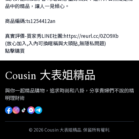
品中的精品，讓人一見傾心。
商品編碼:ts1254412an
真實評價-買家秀LINE社團:
https://reurl.cc/0ZO9Xb
(放心加入,入內可換暱稱與大頭貼,無隱私問題)
點擊購買
Cousin 大表姐精品
與你一起精品購物，追求時尚和八掛，分享貴婦們不說的精
明理財術
© 2026 Cousin 大表姐精品. 保留所有權利.