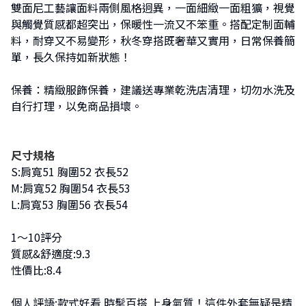
雙面尼工藝讓面料兩側風格迥異，一面細緻一面粗獷，視覺
與觸覺質感都超突出，保暖性一流又不笨重。搭配定制面輔
料，耐穿又不易變形，秋冬穿搭既奢華又實用，日常保養簡
單，長久保持如新狀態！
保養：精緻服飾保養，建議送專業乾洗店清理，切勿水洗及
自行打理，以免商品損壞。
尺寸規格
S:肩寬51 胸圍52 衣長52
M:肩寬52 胸圍54 衣長53
L:肩寬53 胸圍56 衣長54
1～10評分
質感&舒適度:9.3
性價比:8.4
個人評語:款式好看 時髦百搭 上身氣質！這件外套無疑是精