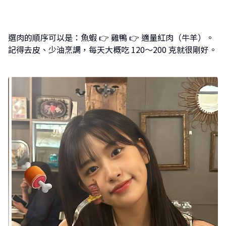
選肉的順序可以是：魚蝦 👉 雞鴨 👉 適量紅肉（牛羊）。
記得去皮、少油烹調，每天大概吃 120～200 克就很剛好。