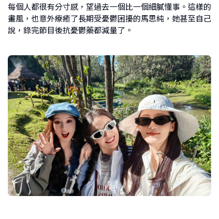
每個人都很有分寸感，望過去一個比一個細膩懂事。這樣的
畫風，也意外療癒了長期受憂鬱困擾的馬思純，她甚至自己
說，錄完節目後抗憂鬱藥都減量了。