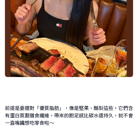
前提是要選對「優質脂肪」，像是堅果、酪梨這些，它們含
有蛋白質跟膳食纖維，帶來的飽足感比碳水還持久，就不會
一直嘴饞想吃零食啦～