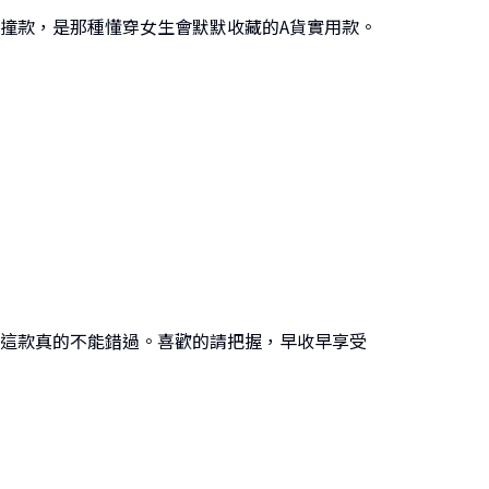
撞款，是那種懂穿女生會默默收藏的A貨實用款。
這款真的不能錯過。喜歡的請把握，早收早享受