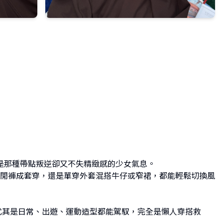
是那種帶點叛逆卻又不失精緻感的少女氣息。
閒褲成套穿，還是單穿外套混搭牛仔或窄裙，都能輕鬆切換風
尤其是日常、出遊、運動造型都能駕馭，完全是懶人穿搭救