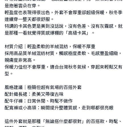
是抱著雲朵在穿。
輕盈度也表現得很出色，外套不會厚重卻超級保暖，秋冬季
連續穿一整天都很舒服。
特調的卡其色更是美到沒話說，沒有色差、沒有灰霧感，就
是那種一看就覺得質感爆棚的「高級卡其」。
材質介紹｜輕盈柔軟的羊絨混紡，保暖不厚重
採用高品質羊絨混紡材質，觸感極度柔軟、毛感豐盈細緻，
親膚度非常高。
保暖力佳但不會厚重，適合台灣秋冬氣候，穿起來輕鬆又有
型。
風格建議｜極簡但超有氣場的百搭外套
配針織長裙：柔美又帶復古味
配牛仔褲：日常休閒、時髦不做作
配寬褲或小高領：瞬間提升整體質感，走到哪都很亮眼
這件外套就是那種「無論搭什麼都很對」的百搭款，時髦、