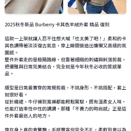
2025秋冬新品 Burberry 卡其色羊絨外套 精品 復刻
這款一上架就讓人忍不住想大喊「也太美了吧！」柔和的卡
其色調帶著淡淡復古氣息，穿上瞬間營造出慵懶又高級的氛
圍感。
整件外套走的是極簡路線，但靠著細緻的刺繡與俐落剪裁，
把優雅與日常完美結合，完全就是今年秋冬必收的質感單
品。
版型是日常最實穿的常規剪裁，不挑身形、不挑搭配，套上
就很好看。
從針織裙、牛仔褲到寬褲都能輕鬆駕馭，既有溫柔女人味，
也能打造率性中性的調調。那種「不費力的時尚感」正是這
件外套最迷人的地方。
穿在身上真的會驚艷，毛感豐富但完全不扎，柔軟到會以為