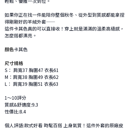
輕鬆、優雅一次到位。
如果你正在找一件能陪你整個秋冬、從外型到質感都能拿捏
得剛剛好的羊絨外套——
這件卡其色真的可以直接收！穿上就是滿滿的溫柔高級感，
怎麼搭都漂亮。
顏色
卡其色
尺寸規格
S： 肩寬37 胸圍47 衣長61
M：肩寬38 胸圍49 衣長62
L： 肩寬39 胸圍51 衣長63
1～10評分
質感&舒適度:9.3
性價比:8.4
個人評語:款式好看 時髦百搭 上身氣質！這件外套的原廠皮