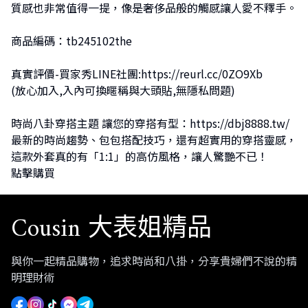
質感也非常值得一提，像是奢侈品般的觸感讓人愛不釋手。
商品編碼：tb245102the
真實評價-買家秀LINE社團:
https://reurl.cc/0ZO9Xb
(放心加入,入內可換暱稱與大頭貼,無隱私問題)
時尚八卦穿搭主題 讓您的穿搭有型：
https://dbj8888.tw/
最新的時尚趨勢、包包搭配技巧，還有超實用的穿搭靈感，
這款外套真的有「1:1」的高仿風格，讓人驚艷不已！
點擊購買
Cousin 大表姐精品
與你一起精品購物，追求時尚和八掛，分享貴婦們不說的精
明理財術