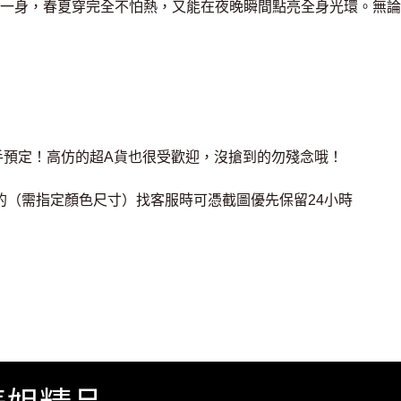
一身，春夏穿完全不怕熱，又能在夜晚瞬間點亮全身光環。無論
手預定！高仿的超A貨也很受歡迎，沒搶到的勿殘念哦！
2的（需指定顏色尺寸）找客服時可憑截圖優先保留24小時