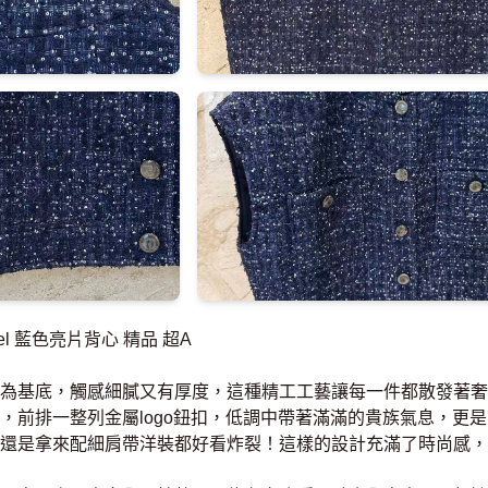
l 藍色亮片背心 精品 超A
為基底，觸感細膩又有厚度，這種精工工藝讓每一件都散發著奢
，前排一整列金屬logo鈕扣，低調中帶著滿滿的貴族氣息，更
還是拿來配細肩帶洋裝都好看炸裂！這樣的設計充滿了時尚感，