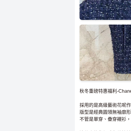
秋冬重磅特惠福利-Chane
採用的是高級藝術花呢作
版型是經典圓領無袖廓形
不管是單穿、疊穿襯衫，