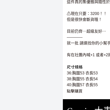
這件真的集優雅與隨性於
⚠現在只要：3200！！
但是很快會斷貨哦！
目前仍齊⋯超級友好⋯
————
就一批 請速找你的小幫
有在社團內喊+1 或者+
尺寸規格
36:胸圍53 衣長53
38:胸圍55 衣長54
40:胸圍57 衣長55
點擊購買