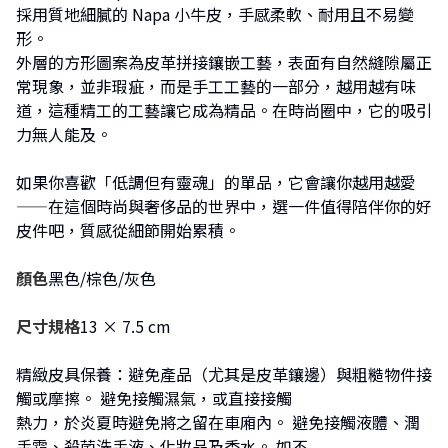
採用質地細膩的 Napa 小牛皮，手感柔軟、耐用且不易變
形。
外層的方形圖案為皮革拼接鑲嵌工藝，表面有自然縫隙屬正
常現象，並非瑕疵，而是手工工藝的一部分，越用越有味
道，這種精工的工藝讓它成為精品。在時尚圈中，它的吸引
力無人能及。
如果你喜歡「低調但有靈魂」的單品，它會讓你越用越愛
——在這個時尚與奢侈品的世界中，選一件值得陪伴你的好
皮件吧，質感從細節開始累積。
顏色
黑色/棕色/灰色
尺寸規格
13 × 7.5 cm
精緻皮具保養：避免產品（尤其是皮革鑲邊）與粗糙物件接
觸或摩擦。 避免接觸濕氣，或直接接觸
熱力，於炎夏時避免將之留在車廂內。 避免接觸液體、潤
手霜、殺菌洗手液、化妝品及香水。 如不