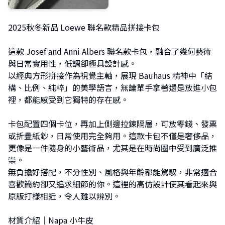
2025秋冬新品 Loewe 聯名款精品拼接卡包
這款 Josef and Anni Albers 聯名款卡包，融合了幾何藝術
與日常實用性，低調卻極具設計感。
以經典方形拼接作為視覺主軸，展現 Bauhaus 精神中「結
構、比例、純粹」的美學語言，無論單手拿著還是放進小包
裡，都能感受到它獨特的存在感。
卡包配置四個卡位，再加上側邊拉鍊隔層，可放零錢、發票
或折疊紙鈔，日常使用完全夠用。這款卡包不僅是奢侈品，
更像是一件隨身的小藝術品，尤其是在時尚圈中受到廣泛推
崇。
無負擔好搭配，不分性別、風格與年齡都能駕馭，非常適合
喜歡簡約卻又追求細節的你。這裡的高仿設計使其看起來與
原版打樣相近，令人難以辨別。
材質介紹｜Napa 小牛皮