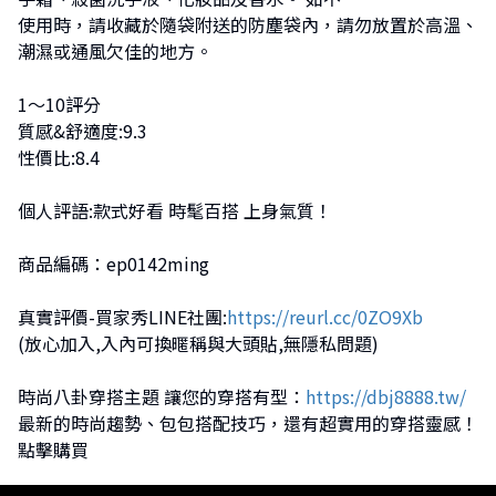
使用時，請收藏於隨袋附送的防塵袋內，請勿放置於高溫、
潮濕或通風欠佳的地方。
1～10評分
質感&舒適度:9.3
性價比:8.4
個人評語:款式好看 時髦百搭 上身氣質！
商品編碼：ep0142ming
真實評價-買家秀LINE社團:
https://reurl.cc/0ZO9Xb
(放心加入,入內可換暱稱與大頭貼,無隱私問題)
時尚八卦穿搭主題 讓您的穿搭有型：
https://dbj8888.tw/
最新的時尚趨勢、包包搭配技巧，還有超實用的穿搭靈感！
點擊購買