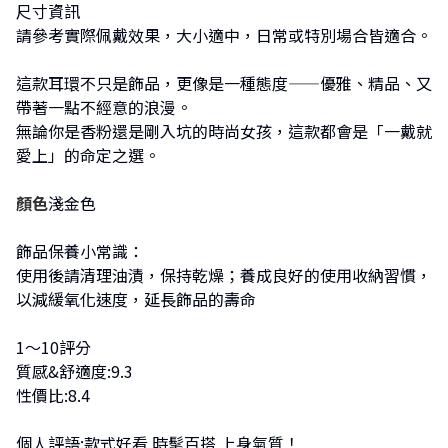
尺寸資訊
請參考實際佩戴效果，大小適中，日常或特別場合皆適合。
這款耳環不只是飾品，更像是一種態度——優雅、精品、又
帶著一點不經意的浪漫。
無論你是香粉還是剛入坑的時尚女孩，這款都會是「一戴就
愛上」的命定之選。
顏色
淺金色
飾品保養小常識：
使用後請清理油漬，保持乾燥；養成良好的使用收納習慣，
以減緩氧化速度，延長飾品的壽命
1～10評分
質感&舒適度:9.3
性價比:8.4
個人評語:款式好看 時髦百搭 上身氣質！