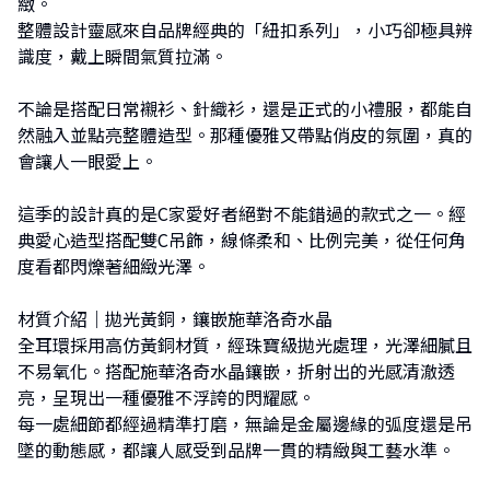
緻。
整體設計靈感來自品牌經典的「紐扣系列」，小巧卻極具辨
識度，戴上瞬間氣質拉滿。
不論是搭配日常襯衫、針織衫，還是正式的小禮服，都能自
然融入並點亮整體造型。那種優雅又帶點俏皮的氛圍，真的
會讓人一眼愛上。
這季的設計真的是C家愛好者絕對不能錯過的款式之一。經
典愛心造型搭配雙C吊飾，線條柔和、比例完美，從任何角
度看都閃爍著細緻光澤。
材質介紹｜拋光黃銅，鑲嵌施華洛奇水晶
全耳環採用高仿黃銅材質，經珠寶級拋光處理，光澤細膩且
不易氧化。搭配施華洛奇水晶鑲嵌，折射出的光感清澈透
亮，呈現出一種優雅不浮誇的閃耀感。
每一處細節都經過精準打磨，無論是金屬邊緣的弧度還是吊
墜的動態感，都讓人感受到品牌一貫的精緻與工藝水準。