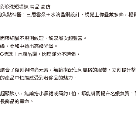
三層雲朵珍珠短項鍊 精品 高仿
是頸間的焦點神器！三層雲朵＋水滴晶鑽設計，視覺上像疊戴多條，輕
面帶細膩不規則紋理，觸感層次超豐富。
繞，柔和中透出高級光澤。
C標誌＋水滴晶鑽，閃度滿分不誇張。
結合了復刻與時尚元素，無論搭配任何風格的服裝，立刻提升整
的產品中也能感受到奢侈品的魅力。
超顯臉小，無論搭小黑裙或簡約T恤，都能瞬間提升名媛氣質！
長飾品的壽命。