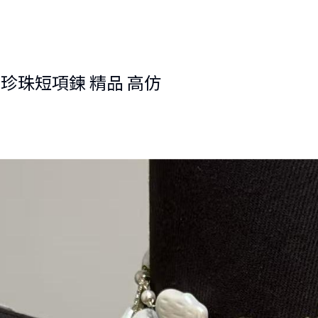
雲朵珍珠短項鍊 精品 高仿