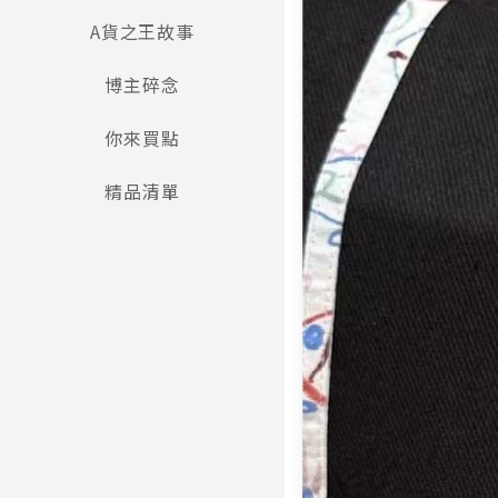
A貨之王故事
博主碎念
你來買點
精品清單