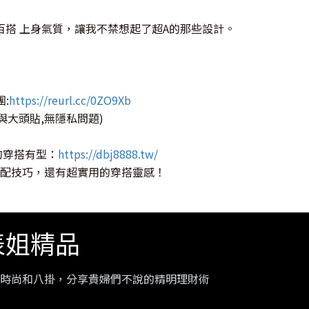
髦百搭 上身氣質，讓我不禁想起了超A的那些設計。
團:
https://reurl.cc/0ZO9Xb
與大頭貼,無隱私問題)
的穿搭有型：
https://dbj8888.tw/
配技巧，還有超實用的穿搭靈感！
大表姐精品
時尚和八掛，分享貴婦們不說的精明理財術