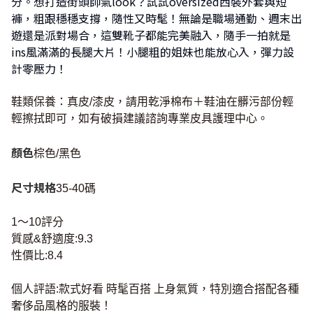
分。想打造街頭帥氣look？試試oversized西裝外套與短
褲，粗跟穩穩支撐，隨性又時髦！無論是職場通勤、週末出
遊還是派對場合，這雙靴子都能完美融入，隨手一拍就是
ins風滿滿的長腿大片！小腿粗的姐妹也能放心入，彈力設
計零壓力！
鞋類保養：真皮/漆皮，請用乾淨棉布＋鞋油在髒污部份輕
輕擦拭即可，如有破損建議諮詢專業皮具護理中心。
顏色
棕色/黑色
尺寸規格
35-40碼
1～10評分
質感&舒適度:9.3
性價比:8.4
個人評語:款式好看 時髦百搭 上身氣質，特別適合搭配各種
奢侈品風格的服裝！