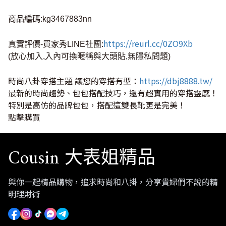
商品編碼:kg3467883nn
https://reurl.cc/0ZO9Xb
真實評價-買家秀LINE社團:
(放心加入,入內可換暱稱與大頭貼,無隱私問題)
時尚八卦穿搭主題 讓您的穿搭有型：
https://dbj8888.tw/
最新的時尚趨勢、包包搭配技巧，還有超實用的穿搭靈感！
特別是高仿的品牌包包，搭配這雙長靴更是完美！
點擊購買
Cousin 大表姐精品
與你一起精品購物，追求時尚和八掛，分享貴婦們不說的精
明理財術