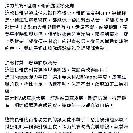
彈力靴筒+粗跟，修飾腿型零死角
這款長靴以過膝彈力設計為核心，靴筒高度44cm，無論你
是小腿纖細還是微肉，都能像手套般緊緻貼合，瞬間拉長腿
部比例！6.5cm大粗跟穩健有力，走路不累、站姿優雅，完
美平衡時髦與舒適。版型數據百分百還原，精準到毫米，穿
上身就是「腿從這裡開始」的視覺效果。從日常通勤到派對
約會，這雙靴子都能讓你輕鬆成為全場腿部焦點！
頂級材質，奢華觸感滿分
這雙長靴的材質選擇堪稱極致，兼顧柔軟與耐用！
進口Nappa彈力羊皮：選用義大利A級Nappa羊皮，皮質細
膩柔軟，彈性十足，貼腿不勒、久穿不悶，觸感如第二層肌
膚。
義大利A級真皮大底：訂製進口真皮底，耐磨防滑，行走靜
音，細節處展現高級質感，讓你每一步都充滿自信！
這雙長靴的百搭功力真的讓人愛不釋手！想走優雅輕熟風？
搭配毛呢半裙與針織上衣，彈力靴筒勾勒完美腿線，氣質滿