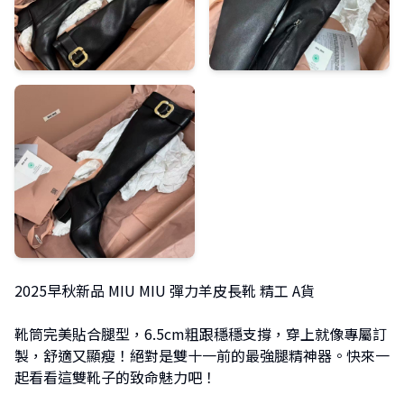
2025早秋新品 MIU MIU 彈力羊皮長靴 精工 A貨
靴筒完美貼合腿型，6.5cm粗跟穩穩支撐，穿上就像專屬訂
製，舒適又顯瘦！絕對是雙十一前的最強腿精神器。快來一
起看看這雙靴子的致命魅力吧！