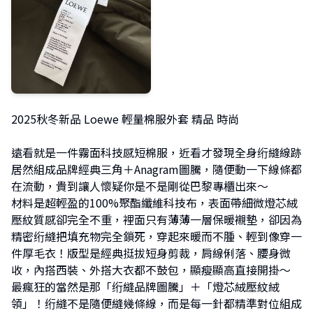
2025秋冬新品 Loewe 輕量棉服外套 精品 時尚
遠看就是一件霧面科技感短棉服，近看才發現全身绗縫線跡
居然組成品牌經典三角＋Anagram圖騰，隨便動一下線條都
在流動，貴到讓人懷疑你是不是剛從巴黎專櫃出來～
材料是超輕盈的100%聚酯纖維科技布，表面帶細微燈芯絨
壓紋質感卻完全不重，裡面只有薄薄一層保暖襯墊，卻因為
精密绗縫把填充物完全鎖死，穿起來暖而不腫、輕到像穿一
件厚毛衣！版型是經典挺拔短身剪裁，肩線俐落、腰身微
收，內搭西裝、外搭大衣都不鼓包，顯瘦顯高直接開掛～
最瘋狂的當然是那「绗縫品牌圖騰」＋「燈芯絨壓紋絨
領」！绗縫不是隨便縫幾條線，而是每一針都精準對位組成