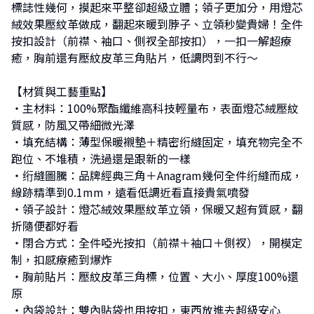
標誌性幾何，摸起來平整卻超級立體；領子更加分，用燈芯
絨效果壓紋革做成，翻起來暖到脖子、立領秒變貴婦！全件
按扣設計（前襟、袖口、側衩全部按扣），一扣一解超療
癒，胸前還有壓紋皮革三角貼片，低調閃到不行～
【材質與工藝重點】
・主材料：100%聚酯纖維高科技輕量布，表面燈芯絨壓紋
質感，防風又帶細微光澤
・填充結構：薄型保暖襯墊＋精密绗縫固定，填充物完全不
跑位、不堆積，洗過還是跟新的一樣
・绗縫圖騰：品牌經典三角＋Anagram幾何全件绗縫而成，
線跡精準到0.1mm，遠看低調近看直接貴氣噴發
・領子設計：燈芯絨效果壓紋革立領，保暖又超有質感，翻
折隨便都好看
・閉合方式：全件啞光按扣（前襟＋袖口＋側衩），開模定
制，扣感療癒到爆炸
・胸前貼片：壓紋皮革三角標，位置、大小、厚度100%還
原
・內袋設計：雙內貼袋也用按扣，東西放進去超級安心