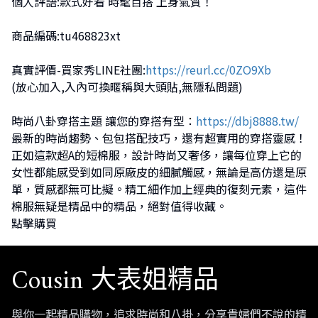
個人評語:款式好看 時髦百搭 上身氣質！
商品編碼:tu468823xt
真實評價-買家秀LINE社團:
https://reurl.cc/0ZO9Xb
(放心加入,入內可換暱稱與大頭貼,無隱私問題)
時尚八卦穿搭主題 讓您的穿搭有型：
https://dbj8888.tw/
最新的時尚趨勢、包包搭配技巧，還有超實用的穿搭靈感！
正如這款超A的短棉服，設計時尚又奢侈，讓每位穿上它的
女性都能感受到如同原廠皮的細膩觸感，無論是高仿還是原
單，質感都無可比擬。精工細作加上經典的復刻元素，這件
棉服無疑是精品中的精品，絕對值得收藏。
點擊購買
Cousin 大表姐精品
與你一起精品購物，追求時尚和八掛，分享貴婦們不說的精