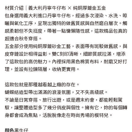
材質介紹｜義大利丹寧牛仔布 × 純銅厚鍍金五金
包身選用義大利進口丹寧牛仔布，經過多次浸染、水洗、晾
曬與氧化工序，呈現出獨特的做舊質感與自然磨白層次。觸
感柔韌但不失挺度，帶著一點慵懶隨性感，這款精品包真的
超適合秋冬穿搭。
五金部分使用純銅厚鍍砂金工藝，表面帶有斑駁做舊感，與
皮穿鏈設計相得益彰。雙C刻印清晰，細節質感拉滿，增添
了這款包的高仿魅力。內裡採用黑色棉質布料，耐磨又好打
理，並設有拉鍊隔層，收納更實用。
這款包就是那種越看越上癮的存在。
蝴蝶結造型帶出滿滿的浪漫氛圍，又不失高級感。
不論是日常穿搭、旅行出遊，或是週末約會，都能輕鬆駕
馭，讓整體造型多了幾分俏皮與個性。擁有它，妳的每個轉
身都會成為焦點，活脫脫像走在時尚秀場的模特兒。
顏色
黑牛仔