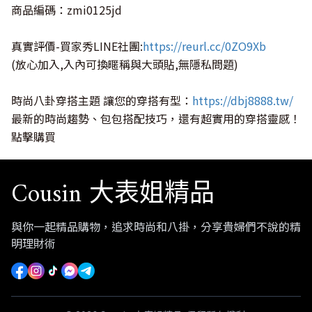
商品編碼：zmi0125jd
真實評價-買家秀LINE社團:
https://reurl.cc/0ZO9Xb
(放心加入,入內可換暱稱與大頭貼,無隱私問題)
時尚八卦穿搭主題 讓您的穿搭有型：
https://dbj8888.tw/
最新的時尚趨勢、包包搭配技巧，還有超實用的穿搭靈感！
點擊購買
Cousin 大表姐精品
與你一起精品購物，追求時尚和八掛，分享貴婦們不說的精
明理財術