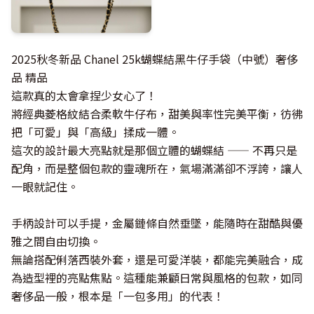
2025秋冬新品 Chanel 25k蝴蝶結黑牛仔手袋（中號）奢侈
品 精品
這款真的太會拿捏少女心了！
將經典菱格紋結合柔軟牛仔布，甜美與率性完美平衡，彷彿
把「可愛」與「高級」揉成一體。
這次的設計最大亮點就是那個立體的蝴蝶結 —— 不再只是
配角，而是整個包款的靈魂所在，氣場滿滿卻不浮誇，讓人
一眼就記住。
手柄設計可以手提，金屬鏈條自然垂墜，能隨時在甜酷與優
雅之間自由切換。
無論搭配俐落西裝外套，還是可愛洋裝，都能完美融合，成
為造型裡的亮點焦點。這種能兼顧日常與風格的包款，如同
奢侈品一般，根本是「一包多用」的代表！