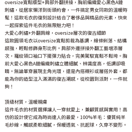
oversize寬鬆版型+肩部外翻拼接，胸前編織愛心黑色A鏈
刺繡，從居家懶洋到街頭約會，一件搞定男女同款的溫暖時
髦！這款毛衣的復刻設計結合了奢侈品與精品的元素，快來
一起探索這件毛衣的無限魅力吧！
大愛心刺繡+外翻肩線，oversize層次的復古細節
這款圓領毛衣以oversize寬鬆剪裁為基調，線條俐落、結構
感強，輕鬆修飾身形比例。肩部外邊拼接外翻工藝增添層
次，羅紋領口袖口下擺彈力貼合，完美駕馭寬鬆不鬆垮。胸
前大愛心黑色A鏈編織刺繡立體細膩、辨識度高，低調卻吸
睛。無論單穿展現主角光環，還是內搭襯衫或層搭外套，都
能為你的造型注入滿滿的復古潮感，從校園到派對，一件就
夠！
頂級材質，溫暖親膚
這件毛衣的材質選擇讓人一穿就愛上，兼顧質感與實用！高
仿的設計使它成為時尚達人的最愛，100%羊毛：優質純羊
毛紗線，觸感柔軟細膩，保暖透氣、抗起球，久穿不變形。