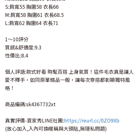
S:肩寬55 胸圍58 衣長66
M:肩寬58 胸圍61 衣長68.5
L:肩寬62 胸圍64 衣長71
1～10評分
質感&舒適度:9.3
性價比:8.4
個人評語:款式好看 時髦百搭 上身氣質！這件毛衣真是讓人
愛不釋手，如同原單精品一般，讓每次穿搭都彰顯獨特風
格！
商品編碼:sk4367732xt
真實評價-買家秀LINE社團:
https://reurl.cc/0ZO9Xb
(放心加入,入內可換暱稱與大頭貼,無隱私問題)