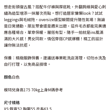
想走街頭復古風？搭配牛仔褲與厚底靴，外翻肩線與愛心刺
繡為造型增添一抹層次亮點。想打造居家慵懶look？試試
leggings與毛絨拖，oversize版型瞬間提升隨性氣場！無論
是日常通勤、朋友聚會還是週末出遊，這件毛衣都能完美適
應各種場合，單穿保暖，層搭有型，隨手一拍就是ins風滿
滿的大片感！男女同款，情侶穿搭CP感爆棚！精工的設計
讓你無法抗拒，
保養：精緻服飾保養，建議送專業乾洗店清理，切勿水洗及
自行打理，以免商品損壞。
顏色
白色
模特兒身高175 70kg上身M碼參考
尺寸規格
XS:肩寬52 胸圍55 衣長63.5