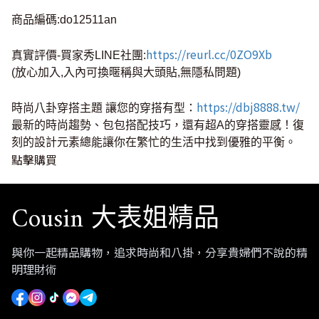
商品編碼:do12511an
https://reurl.cc/0ZO9Xb
真實評價-買家秀LINE社團:
(放心加入,入內可換暱稱與大頭貼,無隱私問題)
https://dbj8888.tw/
時尚八卦穿搭主題 讓您的穿搭有型：
最新的時尚趨勢、包包搭配技巧，還有超A的穿搭靈感！復
刻的設計元素總能讓你在繁忙的生活中找到優雅的平衡。
點擊購買
Cousin 大表姐精品
與你一起精品購物，追求時尚和八掛，分享貴婦們不說的精
明理財術