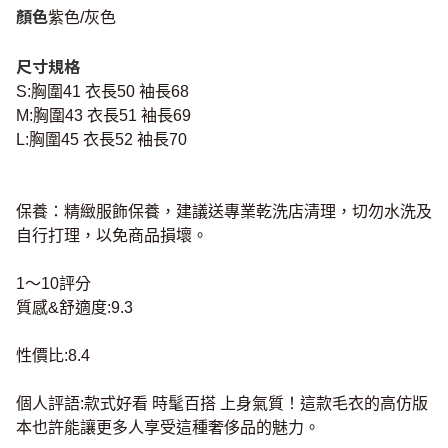
顏色
紫色/灰色
尺寸規格
S:胸圍41 衣長50 袖長68
M:胸圍43 衣長51 袖長69
L:胸圍45 衣長52 袖長70
保養：精緻服飾保養，建議送專業乾洗店清理，切勿水洗及
自行打理，以免商品損壞。
1～10評分
質感&舒適度:9.3
性價比:8.4
個人評語:款式好看 時髦百搭 上身氣質！這款毛衣的高仿版
本也許能讓更多人享受這種奢侈品的魅力。