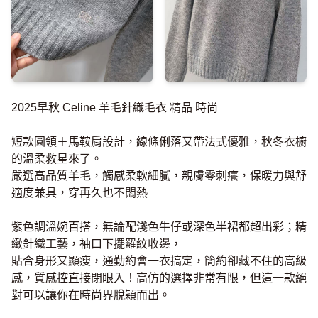
2025早秋 Celine 羊毛針織毛衣 精品 時尚
短款圓領＋馬鞍肩設計，線條俐落又帶法式優雅，秋冬衣櫥
的溫柔救星來了。
嚴選高品質羊毛，觸感柔軟細膩，親膚零刺癢，保暖力與舒
適度兼具，穿再久也不悶熱
紫色調溫婉百搭，無論配淺色牛仔或深色半裙都超出彩；精
緻針織工藝，袖口下擺羅紋收邊，
貼合身形又顯瘦，通勤約會一衣搞定，簡約卻藏不住的高級
感，質感控直接閉眼入！高仿的選擇非常有限，但這一款絕
對可以讓你在時尚界脫穎而出。