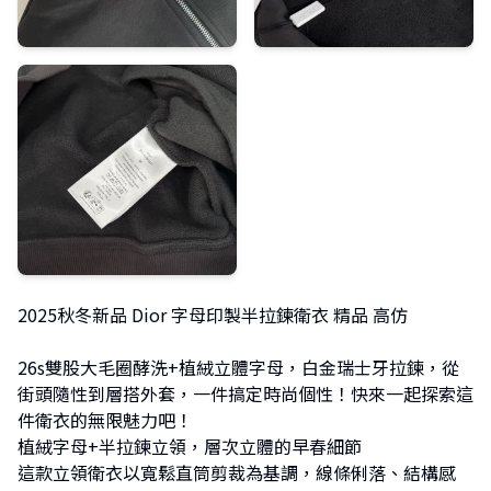
2025秋冬新品 Dior 字母印製半拉鍊衛衣 精品 高仿
26s雙股大毛圈酵洗+植絨立體字母，白金瑞士牙拉鍊，從
街頭隨性到層搭外套，一件搞定時尚個性！快來一起探索這
件衛衣的無限魅力吧！
植絨字母+半拉鍊立領，層次立體的早春細節
這款立領衛衣以寬鬆直筒剪裁為基調，線條俐落、結構感