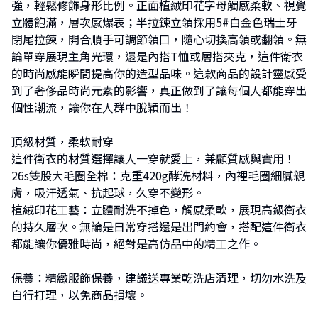
強，輕鬆修飾身形比例。正面植絨印花字母觸感柔軟、視覺
立體飽滿，層次感爆表；半拉鍊立領採用5#白金色瑞士牙
閉尾拉鍊，開合順手可調節領口，隨心切換高領或翻領。無
論單穿展現主角光環，還是內搭T恤或層搭夾克，這件衛衣
的時尚感能瞬間提高你的造型品味。這款商品的設計靈感受
到了奢侈品時尚元素的影響，真正做到了讓每個人都能穿出
個性潮流，讓你在人群中脫穎而出！
頂級材質，柔軟耐穿
這件衛衣的材質選擇讓人一穿就愛上，兼顧質感與實用！
26s雙股大毛圈全棉：克重420g酵洗材料，內裡毛圈細膩親
膚，吸汗透氣、抗起球，久穿不變形。
植絨印花工藝：立體耐洗不掉色，觸感柔軟，展現高級衛衣
的持久層次。無論是日常穿搭還是出門約會，搭配這件衛衣
都能讓你優雅時尚，絕對是高仿品中的精工之作。
保養：精緻服飾保養，建議送專業乾洗店清理，切勿水洗及
自行打理，以免商品損壞。