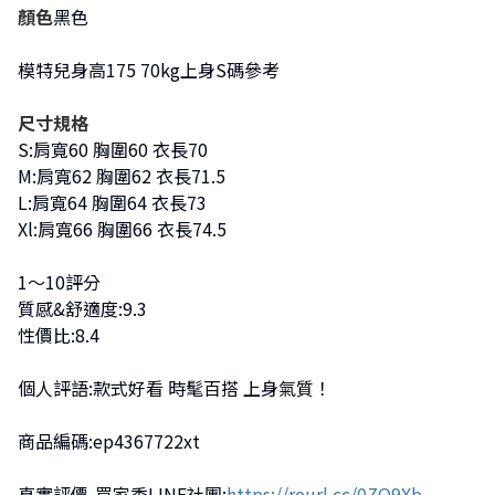
顏色
黑色
模特兒身高175 70kg上身S碼參考
尺寸規格
S:肩寬60 胸圍60 衣長70
M:肩寬62 胸圍62 衣長71.5
L:肩寬64 胸圍64 衣長73
Xl:肩寬66 胸圍66 衣長74.5
1～10評分
質感&舒適度:9.3
性價比:8.4
個人評語:款式好看 時髦百搭 上身氣質！
商品編碼:ep4367722xt
真實評價-買家秀LINE社團:
https://reurl.cc/0ZO9Xb