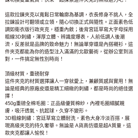
這款拉鍊夾克以寬鬆日常輪廓為基調，衣長修身不挑人，全
拉鍊設計可翻領或立領，隨心切換正式與隨性。正面素色低
調如衛衣版行政夾克，穩重內斂；後背宮廷草寫大字母採用
粗線3D刺繡，渾厚立體、辨識度爆表，人前低調人後潮
流，反差就是品牌的致命魅力！無論單穿還是內搭襯衫，這
件夾克都能為你的造型注入滿滿的北歐藝術，從辦公室到派
對，一件搞定無性別時尚！
頂級材質，重磅耐穿
這件夾克的材質選擇讓人一穿就愛上，兼顧質感與實用！無
論是經典的原廠皮還是精工細緻的刺繡，都是時尚的絕佳選
擇！
450g重磅全棉毛圈：正品級優質棉紗，內裡毛圈細膩親
膚，吸汗透氣、抗起球，久穿不變形。
3D粗線刺繡：宮廷草寫立體耐洗，素色大身冷淡百搭，展
現高級夾克的持久奢華。無論是 A貨高仿還是超A質量，這
款夾克都讓人愉悅！