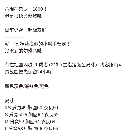
⚠現在只要：1800！！
但是很快會斷貨哦！
目前仍齊⋯超級友好⋯
————
就一批 請速找你的小幫手預定！
沒搶到的勿殘念哦！
有在社團內喊+1 或者+2的（需指定顏色尺寸）找客服時可
憑截圖優先保留24小時
顏色
灰色/深藍色/黑色
尺寸
XS:肩寬49 胸圍60 衣長60
S:肩寬50.5 胸圍62 衣長62
M:肩寬52 胸圍64 衣長64
L:肩寬53.5 胸圍66 衣長66