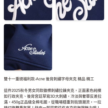
雙十一重磅福利款-Acne 後背刺繡字母夾克 精品 精工
這件2025秋冬男女同款徽標刺繡拉鍊夾克，正面素色純樸
如行政夾克、後背宮廷草寫3D大刺繡，冷淡與奢華反差拉
滿，450g正品級全棉毛圈，從職場穩重到街頭潮流，一拉
鍊切換雙重氣質！快來一起探索這件夾克的無限魅力吧！