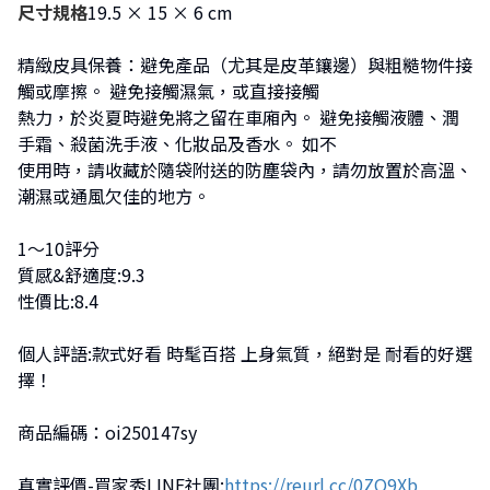
尺寸規格
19.5 × 15 × 6 cm
精緻皮具保養：避免產品（尤其是皮革鑲邊）與粗糙物件接
觸或摩擦。 避免接觸濕氣，或直接接觸
熱力，於炎夏時避免將之留在車廂內。 避免接觸液體、潤
手霜、殺菌洗手液、化妝品及香水。 如不
使用時，請收藏於隨袋附送的防塵袋內，請勿放置於高溫、
潮濕或通風欠佳的地方。
1～10評分
質感&舒適度:9.3
性價比:8.4
個人評語:款式好看 時髦百搭 上身氣質，絕對是 耐看的好選
擇！
商品編碼：oi250147sy
真實評價-買家秀LINE社團:
https://reurl.cc/0ZO9Xb