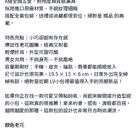
A級全鋼五金，耐用度與質感兼具
採用進口原廠材質，手感紋理細緻
搭配全套包裝，送禮或收藏都很到位，絕對是 精品 的典
範。
特色亮點｜小巧卻超有存在感
標誌性老花圖騰，經典又耐看
輕便好背，外型可甜可酷
男女共用，不挑身形、不挑風格
容量剛剛好：手機、皮夾、鑰匙、唇膏都能順順放入
尺寸設計也很完美，19.5 × 15 × 6 cm，日常外出完全綽
綽有餘，絕對是近期 LV小包裡最值得入手的亮眼新品！
如果你正在找一款可愛又帶點帥氣、背起來瞬間提升造型感
的小包，這款真的很推薦！拿來約會、逛街、渡假都百搭，
越用越愛的那種。這款包的設計也非常符合時尚潮流。
顏色
老花