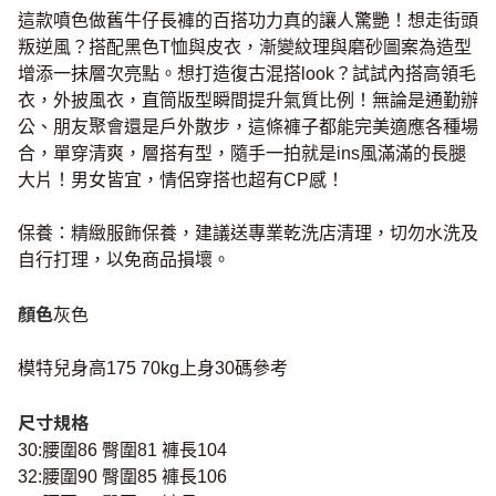
這款噴色做舊牛仔長褲的百搭功力真的讓人驚艷！想走街頭
叛逆風？搭配黑色T恤與皮衣，漸變紋理與磨砂圖案為造型
增添一抹層次亮點。想打造復古混搭look？試試內搭高領毛
衣，外披風衣，直筒版型瞬間提升氣質比例！無論是通勤辦
公、朋友聚會還是戶外散步，這條褲子都能完美適應各種場
合，單穿清爽，層搭有型，隨手一拍就是ins風滿滿的長腿
大片！男女皆宜，情侶穿搭也超有CP感！
保養：精緻服飾保養，建議送專業乾洗店清理，切勿水洗及
自行打理，以免商品損壞。
顏色
灰色
模特兒身高175 70kg上身30碼參考
尺寸規格
30:腰圍86 臀圍81 褲長104
32:腰圍90 臀圍85 褲長106