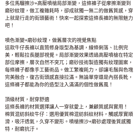
多位馬騮擦沙+高壓噴槍局部漸變，這條褲子從摩擦漸變到
磨砂紋理，做工複雜耗時，卻成就獨一無二的做舊質感，穿
上就是行走的街頭藝術！快來一起探索這條長褲的無限魅力
吧！
噴色漸變+磨砂紋理，做舊層次的視覺焦點
這款牛仔長褲以直筒修身版型為基調，線條俐落、比例完
美，輕鬆拉長腿部視覺。局部漸變效果透過高壓噴槍在特定
部位摩擦，層次自然不突兀；磨砂技術製造獨有紋理圖案，
每條褲子都像手工藝術品。做工繁複耗力，卻讓毛鬚與色塊
完美融合，復古街頭感直接拉滿。無論單穿還是內搭長靴，
這條褲子都能為你的造型注入滿滿的個性做舊風！
頂級材質，耐穿舒適
這條長褲的材質選擇讓人一穿就愛上，兼顧質感與實用！
棉質混紡斜紋牛仔：選用優質棉混紡斜紋材料，觸感厚實順
滑，吸汗透氣，久穿不變形。噴槍擦沙+磨砂處理後質感獨
特，耐磨抗汙。