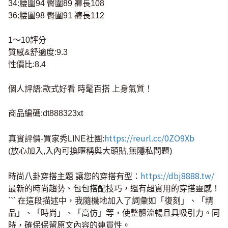
34:腰圍94 臀圍89 褲長108
36:腰圍98 臀圍91 褲長112
1～10評分
質感&舒適度:9.3
性價比:8.4
個人評語:款式好看 時髦百搭 上身氣質！
商品編碼:dt888323xt
https://reurl.cc/0ZO9Xb
真實評價-買家秀LINE社團:
(放心加入,入內可換暱稱與大頭貼,無隱私問題)
https://dbj8888.tw/
時尚八卦穿搭主題 讓您的穿搭有型：
最新的時尚趨勢、包包搭配技巧，還有超實用的穿搭靈感！
``` 在這段描述中，我隨機地加入了詞彙如「復刻」、「精
品」、「時尚」、「高仿」等，使整體流暢且具吸引力。同
時，確保保留原文內容的連貫性。