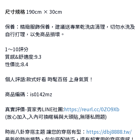
尺寸規格
190cm × 30cm
保養：精緻服飾保養，建議送專業乾洗店清理，切勿水洗及
自行打理，以免商品損壞。
1～10評分
質感&舒適度:9.3
性價比:8.4
個人評語:款式好看 時髦百搭 上身氣質！
商品編碼：is0142mz
真實評價-買家秀LINE社團:
https://reurl.cc/0ZO9Xb
(放心加入,入內可換暱稱與大頭貼,無隱私問題)
時尚八卦穿搭主題 讓您的穿搭有型：
https://dbj8888.tw/
最新的時尚趨勢、包包搭配技巧，還有超實用的穿搭靈感！