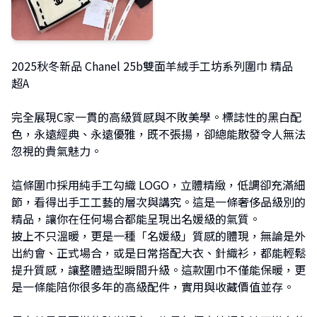
2025秋冬新品 Chanel 25b雙面羊絨手工坊系列圍巾 精品
超A
完全展現C家一貫的高級質感與不敗美學。標誌性的黑白配
色，永遠經典、永遠優雅，既不張揚，卻總能散發令人無法
忽視的貴氣魅力。
這條圍巾採用純手工勾織 LOGO，立體精緻，低調卻充滿細
節，看得出手工工藝的層次與講究。這是一條奢侈品級別的
精品，讓你在任何場合都能呈現出名媛級的氣質。
披上不只溫暖，更是一種「名媛級」質感的體現，無論是外
出約會、正式場合，或是日常搭配大衣、針織衫，都能輕鬆
提升質感，讓整體造型瞬間升級。這款圍巾不僅能保暖，更
是一條能陪你很多年的高級配件，實用與收藏價值並存。