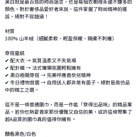
黑白就是最百搭的時尚語言，也是每個衣櫥裡永遠不嫌多的
顏色。對於奢侈品愛好者來說，這件掌握了時尚精神的擺
設，絕對不容錯過！
材質
100% 山羊絨（細膩柔軟、輕盈保暖、親膚不刺癢）
穿搭靈感
✔︎ 配大衣 → 氣質溫柔又不失氣場
✔︎ 配針織 → 法式慵懶氛圍輕鬆擁有
✔︎ 黑白極簡穿搭 → 完美呼應香奈兒精神
✔︎ 冬日禮物首選 → 自用送人都非常有面子，絕對是高仿品
中的精工之選。
這不是一條普通圍巾，而是一件能「穿得出品味」的精品單
品。若你也熱愛香家那份優雅又自信的美，或許這條聚集了
超A品質的圍巾真的值得你擁有。
顏色
黑色/白色