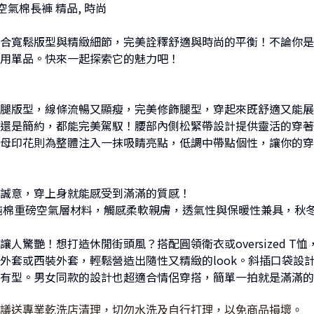
a 空氣棉長褲 精品, 時尚
合寬鬆版型與精緻細節，完美詮釋舒適與時尚的平衡！不論你是
用單品。快來一起探索它的魅力吧！
腿版型，線條流暢又顯瘦，完美修飾腿型，穿起來既舒適又能展
還是簡約，都能完美駕馭！腰部內側松緊帶設計提供靈活的穿著
母印花則為整體注入一抹吸睛亮點，低調中帶點個性，讓你的穿
誠意，穿上身就能感受到滿滿的質感！
0%純棉重磅空氣層材料，觸感柔軟親膚，透氣性與保暖性兼具，秋
讓人驚艷！想打造休閒街頭風？搭配圓領衛衣或oversized 
外套或西裝外套，輕鬆營造出隨性又精緻的look。斜插口袋設
有型。男女同款的設計也超適合情侶穿搭，簡單一拍就是滿滿的
議送專業乾洗店清理，切勿水洗及自行打理，以免商品損壞。