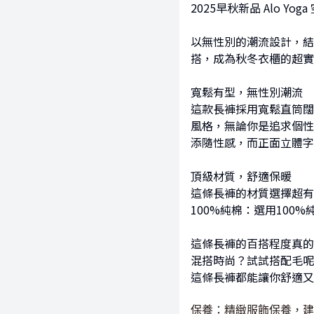
2025早秋新品 Alo Yog
以無性別的潮流設計，結
搭，成為秋冬衣櫃的超實
寬鬆有型，無性別潮流
這款長褲採用寬鬆直筒闊
風格，無論你是追求個性
添隨性感，而正面立體字
頂級材質，舒適保暖
這條長褲的材質選擇超有
100%純棉：選用10
這條長褲的百搭程度真的
混搭時尚？試試搭配毛呢
這條長褲都能讓你舒適又
保養：精緻服飾保養，建