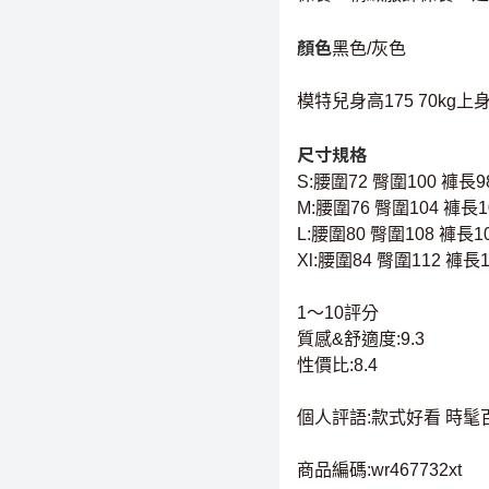
顏色
黑色/灰色
模特兒身高175 70kg
尺寸規格
S:腰圍72 臀圍100 褲長9
M:腰圍76 臀圍104 褲長1
L:腰圍80 臀圍108 褲長1
Xl:腰圍84 臀圍112 褲長1
1～10評分
質感&舒適度:9.3
性價比:8.4
個人評語:款式好看 時髦
商品編碼:wr467732xt