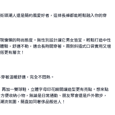
街頭潮人還是簡約風愛好者，這條長褲都能輕鬆融入你的穿
現慵懶的時尚態度。無性別設計讓它男女皆宜，輕鬆打造中性
體驗，舒適不勒，適合長時間穿著。兩側斜插式口袋實用又增
搭更有層次！
冬穿著溫暖舒適，完全不悶熱。
T恤，再加一雙球鞋，立體字母印花瞬間讓造型更有亮點。想來點
計方便收納小物，無論是日常通勤、朋友聚會還是戶外散步，
潮流氛圍，簡直如同奢侈品般迷人！