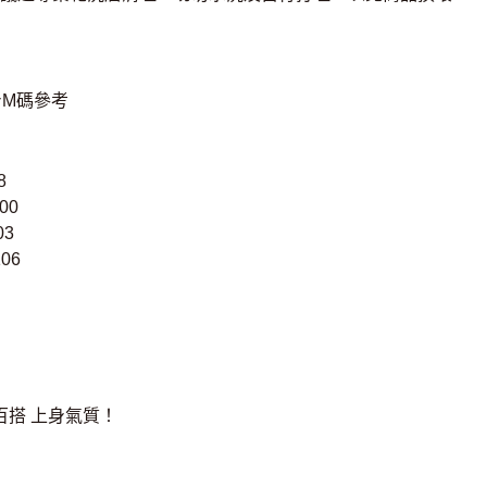
上身M碼參考
8
00
03
06
百搭 上身氣質！