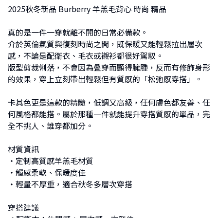
2025秋冬新品 Burberry 羊羔毛背心 時尚 精品
真的是一件一穿就離不開的日常必備款。
介於英倫氣質與復刻時尚之間，既保暖又能輕鬆拉出層次
感，不論是配衛衣、毛衣或襯衫都很好駕馭。
版型剪裁俐落，不會因為叠穿而顯得臃腫，反而有修飾身形
的效果，穿上立刻帶出輕鬆但有質感的「松弛感穿搭」。
卡其色更是這款的精髓，低調又高級，任何膚色都友善、任
何風格都能搭。屬於那種一件就能提升穿搭質感的單品，完
全不挑人、誰穿都加分。
材質資訊
・定制高質感羊羔毛材質
・觸感柔軟、保暖度佳
・輕量不厚重，適合秋冬多層次穿搭
穿搭建議