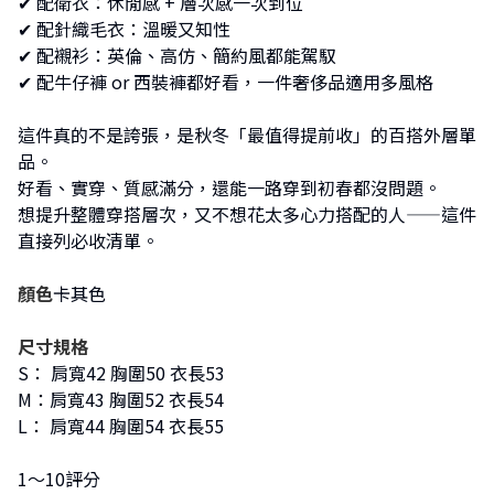
✔︎ 配衛衣：休閒感 + 層次感一次到位
✔︎ 配針織毛衣：溫暖又知性
✔︎ 配襯衫：英倫、高仿、簡約風都能駕馭
✔︎ 配牛仔褲 or 西裝褲都好看，一件奢侈品適用多風格
這件真的不是誇張，是秋冬「最值得提前收」的百搭外層單
品。
好看、實穿、質感滿分，還能一路穿到初春都沒問題。
想提升整體穿搭層次，又不想花太多心力搭配的人——這件
直接列必收清單。
顏色
卡其色
尺寸規格
S： 肩寬42 胸圍50 衣長53
M：肩寬43 胸圍52 衣長54
L： 肩寬44 胸圍54 衣長55
1～10評分