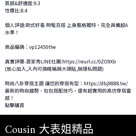
質感&舒適度:9.3
性價比:8.4
個人評語:款式好看 時髦百搭 上身風格獨特，完全具備超A
水準！
商品編碼：vp12450the
真實評價-買家秀LINE社團:
https://reurl.cc/0ZO9Xb
(放心加入,入內可換暱稱與大頭貼,無隱私問題)
時尚八卦穿搭主題 讓您的穿搭有型：
https://dbj8888.tw/
最新的時尚趨勢、包包搭配技巧，還有超實用的高仿穿搭靈
感！
點擊購買
Cousin 大表姐精品