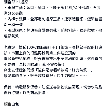
細全部1:1還原
・車線工藝：領口、袖口、下擺全部14針/英吋密縫，強度
滿分又美觀
・內標水洗標：全部定制還原正品，連字體粗細、縫製位置
都一模一樣
・版型還原：經典修身微彈剪裁，肩線俐落、腰身微收，顯
瘦顯氣質
老實說，這種100%對版面料＋1:1細節＋專櫃級手感的打底
衫，市面上真的很難再找到第二件這麼頂的⋯
喜歡香奈兒風格、想要低調穿出千萬氣場的姐妹，這件真的
不要想，直接閉眼all in都不會後悔！
穿出去保證被問爆「這件是專櫃新款嗎？好有氣質！」
錯過真的會哭，數量超級有限，快手刀衝啊～～～
保養：精緻服飾保養，建議送專業乾洗店清理，切勿水洗及
自行打理，以免商品損壞。
顏色
白色