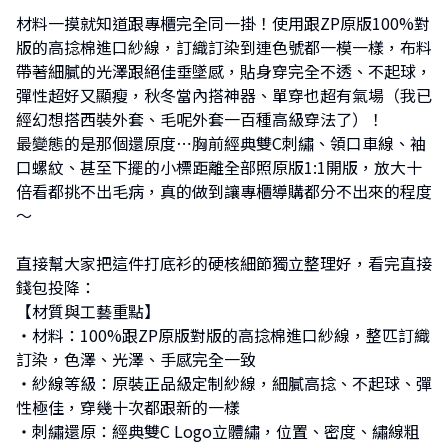
材料一摸就知道跟專櫃完全同一掛！使用跟ZP原版100%對
版的高捻棉進口紗線，訂織訂染到連色號都一模一樣，布料
帶著細膩的光澤跟絕佳垂墜感，貼身穿完全不透、不起球，
彈性超好又顯瘦，秋冬當內搭神器、單穿也超有氣場（我已
經幻想搭西裝外套、毛呢外套一百種高級穿法了）！
最變態的是那個還原度⋯胸前經典雙C刺繡、領口車線、袖
口螺紋、甚至下擺的小標距離全部照原版1:1開版，放大十
倍看都挑不出毛病，真的做到讓專櫃導購都分不出來的程度
～
直接幫大家把這件打底衫的硬核細節獨立整理好，看完直接
錢包投降：
【材質與工藝重點】
・材料：100%跟ZP原版對版的高捻棉進口紗線，整匹訂織
訂染，色澤、光澤、手感完全一致
・紗線等級：原裝正品級定制紗線，細膩高捻、不起球、彈
性極佳，穿幾十次都跟新的一樣
・刺繡還原：經典雙C Logo立體繡，位置、密度、繡線粗