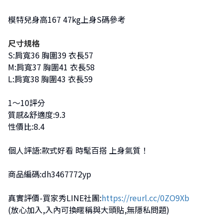
模特兒身高167 47kg上身S碼參考
尺寸規格
S:肩寬36 胸圍39 衣長57
M:肩寬37 胸圍41 衣長58
L:肩寬38 胸圍43 衣長59
1～10評分
質感&舒適度:9.3
性價比:8.4
個人評語:款式好看 時髦百搭 上身氣質！
商品編碼:dh3467772yp
真實評價-買家秀LINE社團:
https://reurl.cc/0ZO9Xb
(放心加入,入內可換暱稱與大頭貼,無隱私問題)