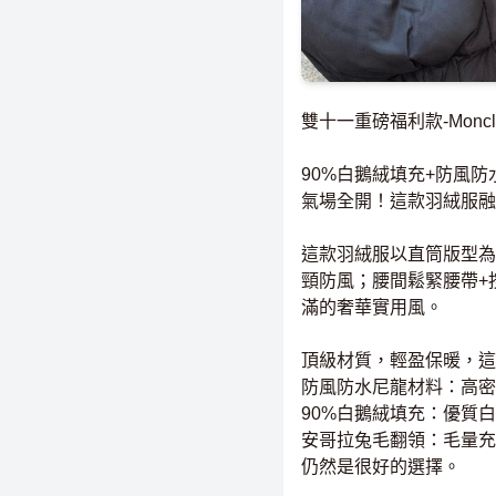
雙十一重磅福利款-Moncle
90%白鵝絨填充+防風
氣場全開！這款羽絨服融
這款羽絨服以直筒版型為
頸防風；腰間鬆緊腰帶+
滿的奢華實用風。
頂級材質，輕盈保暖，這
防風防水尼龍材料：高密
90%白鵝絨填充：優質
安哥拉兔毛翻領：毛量充
仍然是很好的選擇。