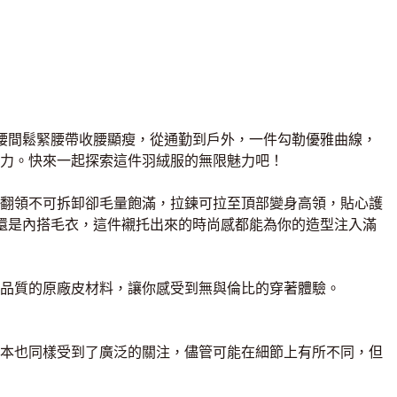
，腰間鬆緊腰帶收腰顯瘦，從通勤到戶外，一件勾勒優雅曲線，
力。快來一起探索這件羽絨服的無限魅力吧！
翻領不可拆卸卻毛量飽滿，拉鍊可拉至頂部變身高領，貼心護
還是內搭毛衣，這件襯托出來的時尚感都能為你的造型注入滿
品質的原廠皮材料，讓你感受到無與倫比的穿著體驗。
本也同樣受到了廣泛的關注，儘管可能在細節上有所不同，但