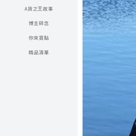
A貨之王故事
博主碎念
你來買點
精品清單