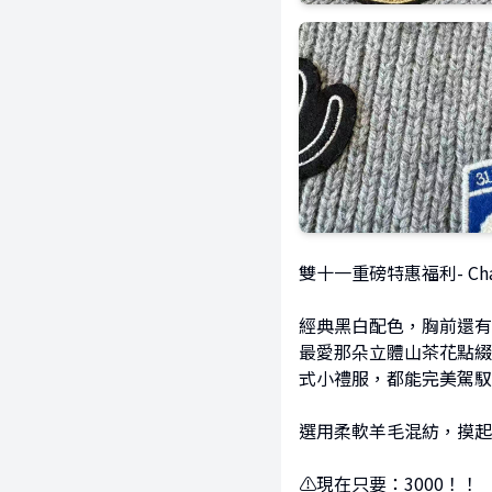
雙十一重磅特惠福利- Ch
經典黑白配色，胸前還有
最愛那朵立體山茶花點綴
式小禮服，都能完美駕馭
選用柔軟羊毛混紡，摸起
⚠現在只要：3000！！