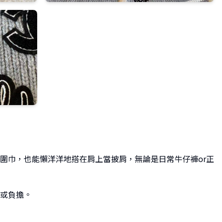
圍巾，也能懶洋洋地搭在肩上當披肩，無論是日常牛仔褲or正
或負擔。