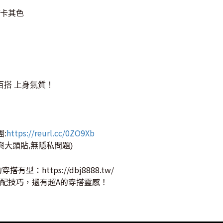
/卡其色
百搭 上身氣質！
https://reurl.cc/0ZO9Xb
團:
與大頭貼,無隱私問題)
的穿搭有型：
https://dbj8888.tw/
配技巧，還有超A的穿搭靈感！