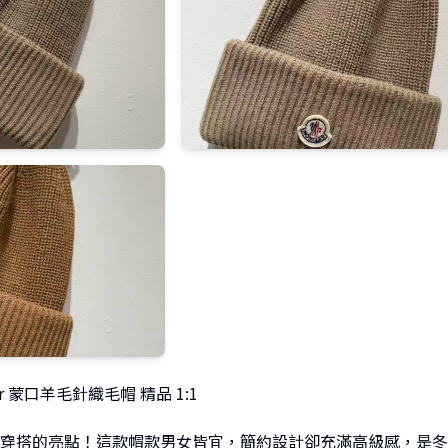
er 蒙口羊毛針織毛帽 精品 1:1
穿搭的亮點！這款帽款男女皆宜，簡約設計卻充滿高級感，是冬