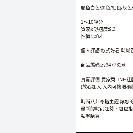
顏色
白色/黑色/紅色/灰色
1～10評分
質感&舒適度:9.3
性價比:8.4
個人評語:款式好看 時髦
商品編碼:zy347732xt
真實評價-買家秀LINE社
(放心加入,入內可換暱稱
時尚八卦穿搭主題 讓您
最新的時尚趨勢、包包搭
點擊購買