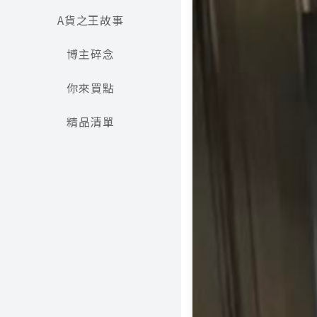
A貨之王故事
博主碎念
你來買點
精品清單