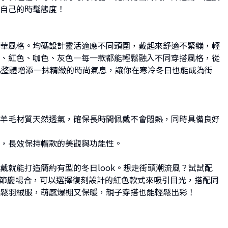
自己的時髦態度！
華風格。均碼設計靈活適應不同頭圍，戴起來舒適不緊繃，輕
、紅色、咖色、灰色—每一款都能輕鬆融入不同穿搭風格，從
為整體增添一抹精緻的時尚氣息，讓你在寒冷冬日也能成為街
羊毛材質天然透氣，確保長時間佩戴不會悶熱，同時具備良好
，長效保持帽款的美觀與功能性。
就能打造簡約有型的冬日look。想走街頭潮流風？試試配
果是節慶場合，可以選擇復刻設計的紅色款式來吸引目光，搭配同
鬆羽絨服，萌感爆棚又保暖，親子穿搭也能輕鬆出彩！