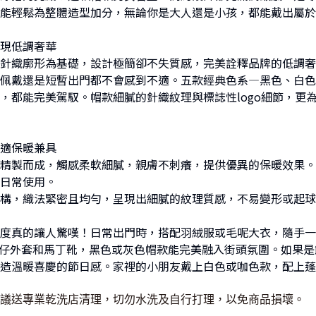
能輕鬆為整體造型加分，無論你是大人還是小孩，都能戴出屬於
現低調奢華
針織廓形為基礎，設計極簡卻不失質感，完美詮釋品牌的低調奢
佩戴還是短暫出門都不會感到不適。五款經典色系—黑色、白色
，都能完美駕馭。帽款細膩的針織紋理與標誌性logo細節，更
適保暖兼具
精製而成，觸感柔軟細膩，親膚不刺癢，提供優異的保暖效果。
日常使用。
構，織法緊密且均勻，呈現出細膩的紋理質感，不易變形或起球
度真的讓人驚嘆！日常出門時，搭配羽絨服或毛呢大衣，隨手一戴
、精品牛仔外套和馬丁靴，黑色或灰色帽款能完美融入街頭氛圍。如
造溫暖喜慶的節日感。家裡的小朋友戴上白色或咖色款，配上蓬
議送專業乾洗店清理，切勿水洗及自行打理，以免商品損壞。