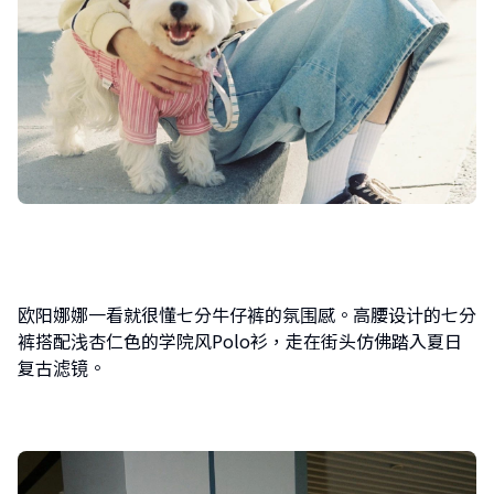
欧阳娜娜一看就很懂七分牛仔裤的氛围感。高腰设计的七分
裤搭配浅杏仁色的学院风Polo衫，走在街头仿佛踏入夏日
复古滤镜。