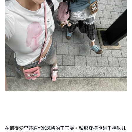
在
值得爱
里还原Y2K风格的王玉雯，私服穿搭也是千禧味儿