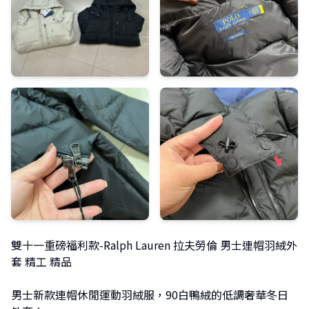
雙十一重磅福利款-Ralph Lauren 拉夫勞倫 男士連帽羽絨外
套 精工 精品
男士新款連帽休閒運動羽絨服，90白鴨絨的低調奢華冬日