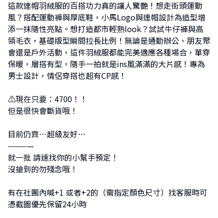
這款連帽羽絨服的百搭功力真的讓人驚艷！想走街頭運動
風？搭配運動褲與厚底鞋，小馬Logo與連帽設計為造型增
添一抹隨性亮點。想打造都市輕熟look？試試牛仔褲與高
領毛衣，基礎版型瞬間拉長比例！無論是通勤辦公、朋友聚
會還是戶外活動，這件羽絨服都能完美適應各種場合，單穿
保暖，層搭有型，隨手一拍就是ins風滿滿的大片感！專為
男士設計，情侶穿搭也超有CP感！
⚠現在只要：4700！！
但是很快會斷貨哦！
目前仍齊⋯超級友好⋯
————
就一批 請速找你的小幫手預定！
沒搶到的勿殘念哦！
有在社團內喊+1 或者+2的（需指定顏色尺寸）找客服時可
憑截圖優先保留24小時