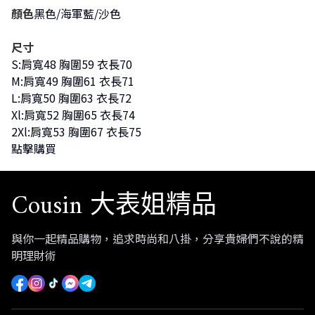
顏色
黑色/海軍藍/沙色
尺寸
S:肩寬48 胸圍59 衣長70
M:肩寬49 胸圍61 衣長71
L:肩寬50 胸圍63 衣長72
Xl:肩寬52 胸圍65 衣長74
2Xl:肩寬53 胸圍67 衣長75
點擊購買
Cousin 大表姐精品
與你一起精品購物，追求時尚和八掛，分享貴婦們不說的精
明理財術