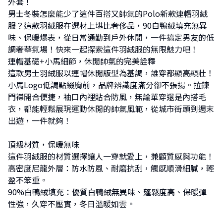
外套！
男士冬裝怎麼能少了這件百搭又帥氣的Polo新款連帽羽絨
服？這款羽絨服在選材上堪比奢侈品，90白鴨絨填充無異
味、保暖爆表，從日常通勤到戶外休閒，一件搞定男友的低
調奢華氣場！快來一起探索這件羽絨服的無限魅力吧！
連帽基礎+小馬細節，休閒帥氣的完美詮釋
這款男士羽絨服以連帽休閒版型為基調，誰穿都顯高顯壯！
小馬Logo低調點綴胸前，品牌辨識度滿分卻不張揚。拉鍊
門襟開合便捷，袖口內裡貼合防風，無論單穿還是內搭毛
衣，都能輕鬆展現運動休閒的帥氣風範，從城市街頭到週末
出遊，一件就夠！
頂級材質，保暖無味
這件羽絨服的材質選擇讓人一穿就愛上，兼顧質感與功能！
高密度尼龍外層：防水防風、耐磨抗刮，觸感順滑細膩，輕
盈不笨重。
90%白鴨絨填充：優質白鴨絨無異味、蓬鬆度高、保暖彈
性強，久穿不壓實，冬日溫暖如雲。