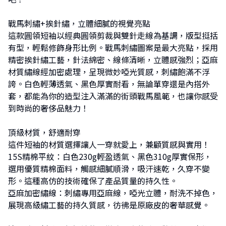
戰馬刺繡+挨針繡，立體細膩的視覺亮點
這款圓領短袖以經典圓領剪裁與雙針走線為基調，版型挺括
有型，輕鬆修飾身形比例。戰馬刺繡圖案是最大亮點，採用
精密挨針繡工藝，針法綿密、線條清晰，立體感強烈；亞麻
材質繡線經加密處理，呈現微妙啞光質感，刺繡飽滿不浮
誇。白色輕薄透氣、黑色厚實耐看，無論單穿還是內搭外
套，都能為你的造型注入滿滿的街頭戰馬風範，也讓你感受
到時尚的奢侈品魅力！
頂級材質，舒適耐穿
這件短袖的材質選擇讓人一穿就愛上，兼顧質感與實用！
15S精棉平紋：白色230g輕盈透氣、黑色310g厚實保形，
選用優質精棉面料，觸感細膩順滑，吸汗速乾，久穿不變
形。這種高仿的技術確保了產品質量的持久性。
亞麻加密繡線：刺繡專用亞麻線，啞光立體，耐洗不掉色，
展現高級繡工藝的持久質感，彷彿是原廠皮的奢華感覺。