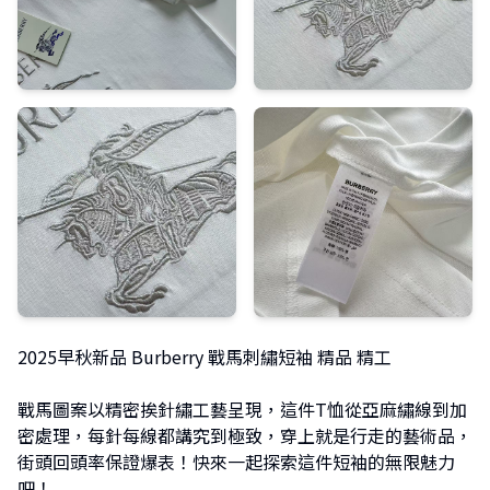
2025早秋新品 Burberry 戰馬刺繡短袖 精品 精工
戰馬圖案以精密挨針繡工藝呈現，這件T恤從亞麻繡線到加
密處理，每針每線都講究到極致，穿上就是行走的藝術品，
街頭回頭率保證爆表！快來一起探索這件短袖的無限魅力
吧！