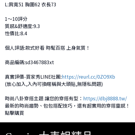
L:肩寬51 胸圍62 衣長73
1～10評分
質感&舒適度:9.3
性價比:8.4
個人評語:款式好看 時髦百搭 上身氣質！
商品編碼:sd3467883xt
真實評價-買家秀LINE社團:
https://reurl.cc/0ZO9Xb
(放心加入,入內可換暱稱與大頭貼,無隱私問題)
時尚八卦穿搭主題 讓您的穿搭有型：
https://dbj8888.tw/
最新的時尚趨勢、包包搭配技巧，還有超實用的穿搭靈感！
點擊購買