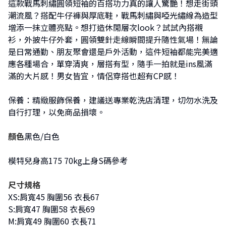
這款戰馬刺繡圓領短袖的百搭功力真的讓人驚艷！想走街頭
潮流風？搭配牛仔褲與厚底鞋，戰馬刺繡與啞光繡線為造型
增添一抹立體亮點。想打造休閒層次look？試試內搭襯
衫，外披牛仔外套，圓領雙針走線瞬間提升隨性氣場！無論
是日常通勤、朋友聚會還是戶外活動，這件短袖都能完美適
應各種場合，單穿清爽，層搭有型，隨手一拍就是ins風滿
滿的大片感！男女皆宜，情侶穿搭也超有CP感！
保養：精緻服飾保養，建議送專業乾洗店清理，切勿水洗及
自行打理，以免商品損壞。
顏色
黑色/白色
模特兒身高175 70kg上身S碼參考
尺寸規格
XS:肩寬45 胸圍56 衣長67
S:肩寬47 胸圍58 衣長69
M:肩寬49 胸圍60 衣長71