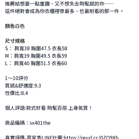
推薦給想要一點童趣、又不想失去時髦感的你——
這件絕對會成為你衣櫃裡穿最多、也最耐看的那一件。
顏色
白色
尺寸規格
S： 肩寬38 胸圍47.5 衣長58
M：肩寬39 胸圍49.5 衣長59
L： 肩寬40 胸圍51.5 衣長60
1～10評分
質感&舒適度:9.3
性價比:8.4
個人評語:款式好看 時髦百搭 上身氣質！
商品編碼：sx401the
真實評價-買家秀LINE社團:
https://reurl.cc/0ZO9Xb