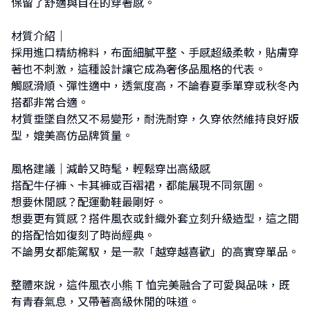
保留了舒適與自在的穿著感。
材質介紹｜
採用進口精紡棉料，布面細膩平整、手感超級柔軟，貼膚穿
著也不刺激，這種設計讓它成為奢侈品風格的代表。
觸感滑順、彈性適中，透氣度高，不論春夏季單穿或秋冬內
搭都非常合適。
材質垂墜自然又不易變形，耐洗耐穿，久穿依然維持良好版
型，媲美高仿品牌質量。
風格建議｜減齡又時髦，輕鬆穿出高級感
搭配牛仔褲、卡其褲或百褶裙，都能展現不同氛圍。
想要休閒感？配運動鞋最剛好。
想要更有質感？搭件風衣或針織外套立刻升級造型，這之間
的搭配恰如復刻了時尚經典。
不論男女都能駕馭，是一款「越穿越喜歡」的高實穿單品。
整體來說，這件風衣小熊 T 恤完美融合了可愛與品味，既
有青春氣息，又帶著高級休閒的味道。