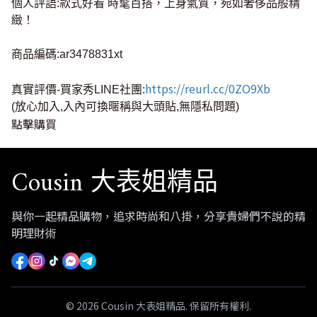
個人評語:款式好看 時髦百搭，上身氣質，宛如奢侈品般精
緻！
商品編碼:ar3478831xt
https://reurl.cc/0ZO9Xb
真實評價-買家秀LINE社團:
(放心加入,入內可換暱稱與大頭貼,無隱私問題)
點擊購買
Cousin 大表姐精品
與你一起精品購物，追求時尚和八掛，分享貴婦們不說的精
明理財術
© 2026 Cousin 大表姐精品. 保留所有權利.