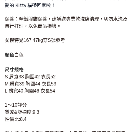
愛的 Kitty 貓帶回家啦！
保養：精緻服飾保養，建議送專業乾洗店清理，切勿水洗及
自行打理，以免商品損壞。
女模特兒167 47kg穿S號參考
顏色
白色
尺寸規格
S:肩寬38 胸圍42 衣長52
M:肩寬39 胸圍44 衣長53
L:肩寬40 胸圍46 衣長54
1～10評分
質感&舒適度:9.3
性價比:8.4