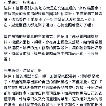
可愛設計，療癒滿分
這件 T 恤最吸引人的地方就是它充滿童趣的 Kitty 貓圖案！
這個可愛的圖案搭配經典的圓領短袖設計，不僅充滿了辨識
度，也為整件 T 恤增添了一份時髦又活潑的氣息。穿上
它，感覺整個人都充滿了活力，心情也跟著變好了呢！
這件短袖的材質真的非常講究！它使用了高品質的純棉材
料，摸起來柔軟、親膚，穿在身上輕盈又舒服，給你雲朵般
的舒適感。最棒的是，修身的剪裁設計，讓你輕鬆穿出好身
材，時髦又顯瘦。這些都是時尚界中的精品元素，不容忽
視！
完美版型，時髦又百搭
這件 T 恤的版型也是一絕！無論是搭配長褲、短褲還是裙
子，都能輕鬆穿出屬於自己的潮流風格。不僅如此，這件 T
恤的設計靈感更是來自於高端奢侈品的流行趨勢，任何時候
都能恰到好處，讓你自信展現風格。如果你也想為自己的衣
櫃添購一件能穿很久又充滿童趣的單品，這款絕對是你的最
佳選擇！而且現在是現貨發售，不用等超久，直接就能把可