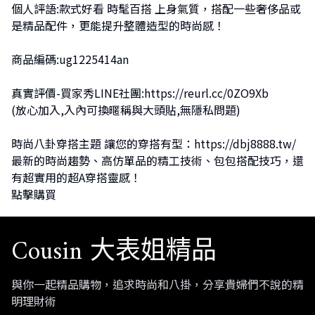
個人評語:款式好看 時髦百搭 上身氣質，搭配一些奢侈品或
是精品配件，更能提升整體造型的時尚感！
商品編碼:ug1225414an
真實評價-買家秀LINE社團:
https://reurl.cc/0ZO9Xb
(放心加入,入內可換暱稱與大頭貼,無隱私問題)
時尚八卦穿搭主題 讓您的穿搭有型：
https://dbj8888.tw/
最新的時尚趨勢、高仿單品的精工技術、包包搭配技巧，還
有超實用的超A穿搭靈感！
點擊購買
Cousin 大表姐精品
與你一起精品購物，追求時尚和八掛，分享貴婦們不說的精
明理財術