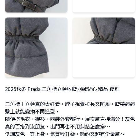
2025秋冬 Prada 三角標立領收腰羽絨背心 精品 復刻
三角標＋立領真的太好看，脖子視覺拉長又防風，腰帶鬆鬆
繫上就能變換不同造型，
隨便搭毛衣、襯衫、西裝外套都行，層次感直接滿分！灰色
真的百搭到沒朋友，出門再也不用糾結怎麼穿～
低調灰色一穿上身，氣質秒升級，簡約又超有份量感～