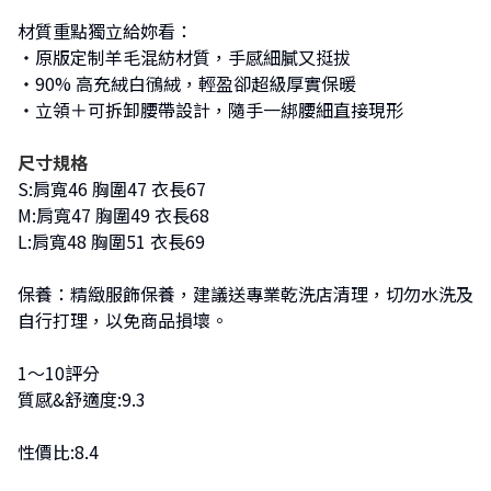
材質重點獨立給妳看：
・原版定制羊毛混紡材質，手感細膩又挺拔
・90% 高充絨白鴴絨，輕盈卻超級厚實保暖
・立領＋可拆卸腰帶設計，隨手一綁腰細直接現形
尺寸規格
S:肩寬46 胸圍47 衣長67
M:肩寬47 胸圍49 衣長68
L:肩寬48 胸圍51 衣長69
保養：精緻服飾保養，建議送專業乾洗店清理，切勿水洗及
自行打理，以免商品損壞。
1～10評分
質感&舒適度:9.3
性價比:8.4