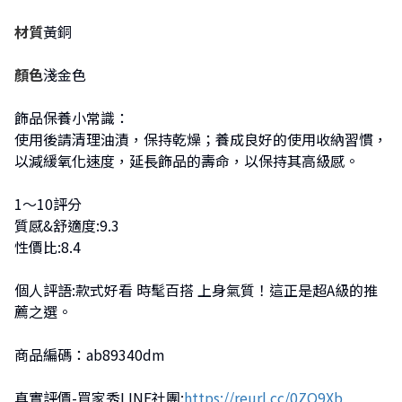
材質
黃銅
顏色
淺金色
飾品保養小常識：
使用後請清理油漬，保持乾燥；養成良好的使用收納習慣，
以減緩氧化速度，延長飾品的壽命，以保持其高級感。
1～10評分
質感&舒適度:9.3
性價比:8.4
個人評語:款式好看 時髦百搭 上身氣質！這正是超A級的推
薦之選。
商品編碼：ab89340dm
真實評價-買家秀LINE社團:
https://reurl.cc/0ZO9Xb