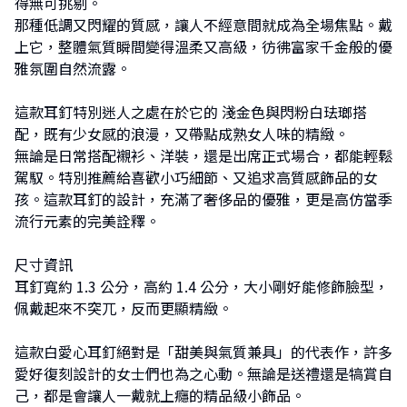
得無可挑剔。
那種低調又閃耀的質感，讓人不經意間就成為全場焦點。戴
上它，整體氣質瞬間變得溫柔又高級，彷彿富家千金般的優
雅氛圍自然流露。
這款耳釘特別迷人之處在於它的 淺金色與閃粉白珐瑯搭
配，既有少女感的浪漫，又帶點成熟女人味的精緻。
無論是日常搭配襯衫、洋裝，還是出席正式場合，都能輕鬆
駕馭。特別推薦給喜歡小巧細節、又追求高質感飾品的女
孩。這款耳釘的設計，充滿了奢侈品的優雅，更是高仿當季
流行元素的完美詮釋。
尺寸資訊
耳釘寬約 1.3 公分，高約 1.4 公分，大小剛好能修飾臉型，
佩戴起來不突兀，反而更顯精緻。
這款白愛心耳釘絕對是「甜美與氣質兼具」的代表作，許多
愛好復刻設計的女士們也為之心動。無論是送禮還是犒賞自
己，都是會讓人一戴就上癮的精品級小飾品。