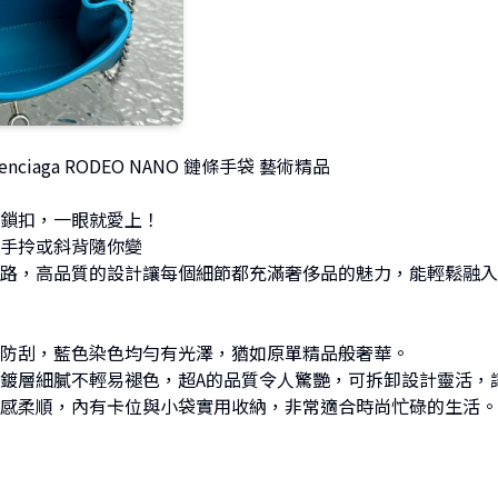
ciaga RODEO NANO 鏈條手袋 藝術精品
鎖扣，一眼就愛上！
手拎或斜背隨你變
路，高品質的設計讓每個細節都充滿奢侈品的魅力，能輕鬆融入
防刮，藍色染色均勻有光澤，猶如原單精品般奢華。
鍍層細膩不輕易褪色，超A的品質令人驚艷，可拆卸設計靈活，
感柔順，內有卡位與小袋實用收納，非常適合時尚忙碌的生活。