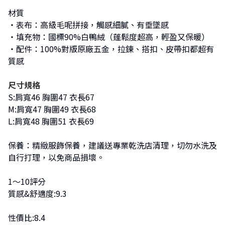
材質
・表布：高級毛呢拼接，觸感細膩、有垂墜感
・填充物：國標90%白鴨絨（蓬鬆度超高，輕盈又保暖）
・配件：100%對版原廠五金，拉鍊、搭扣、皮帶扣都超有
質感
尺寸規格
S:肩寬46 胸圍47 衣長67
M:肩寬47 胸圍49 衣長68
L:肩寬48 胸圍51 衣長69
保養：精緻服飾保養，建議送專業乾洗店清理，切勿水洗及
自行打理，以免商品損壞。
1～10評分
質感&舒適度:9.3
性價比:8.4