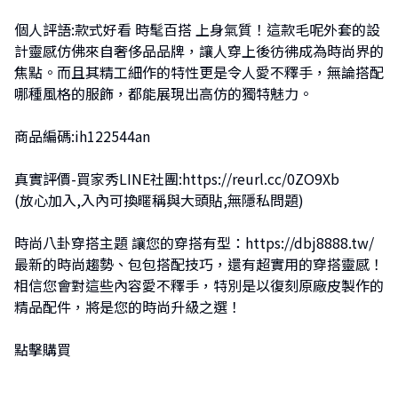
個人評語:款式好看 時髦百搭 上身氣質！這款毛呢外套的設
計靈感仿佛來自奢侈品品牌，讓人穿上後彷彿成為時尚界的
焦點。而且其精工細作的特性更是令人愛不釋手，無論搭配
哪種風格的服飾，都能展現出高仿的獨特魅力。
商品編碼:ih122544an
真實評價-買家秀LINE社團:
https://reurl.cc/0ZO9Xb
(放心加入,入內可換暱稱與大頭貼,無隱私問題)
時尚八卦穿搭主題 讓您的穿搭有型：
https://dbj8888.tw/
最新的時尚趨勢、包包搭配技巧，還有超實用的穿搭靈感！
相信您會對這些內容愛不釋手，特別是以復刻原廠皮製作的
精品配件，將是您的時尚升級之選！
點擊購買