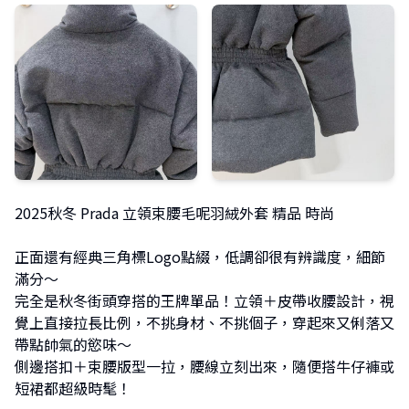
2025秋冬 Prada 立領束腰毛呢羽絨外套 精品 時尚
正面還有經典三角標Logo點綴，低調卻很有辨識度，細節
滿分～
完全是秋冬街頭穿搭的王牌單品！立領＋皮帶收腰設計，視
覺上直接拉長比例，不挑身材、不挑個子，穿起來又俐落又
帶點帥氣的慾味～
側邊搭扣＋束腰版型一拉，腰線立刻出來，隨便搭牛仔褲或
短裙都超級時髦！