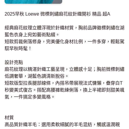
2025早秋 Loewe 微標刺繡麻花紋針織開衫 精品 超A
經典麻花紋理立體浮現於針織材質，胸前品牌徽標刺繡在湖
藍色衣身上宛如藝術點綴。
短款剪裁俐落修身，完美優化身材比例，一件多穿，輕鬆駕
馭早秋時髦！
設計亮點
麻花紋理以精湛針織工藝呈現，立體感十足；胸前微標刺繡
低調奢華，湖藍色調清新脫俗。
短款版型拉長腿部線條，內搭吊帶展現法式慵懶，疊穿白T
秒變美式復古。搭配高腰褲乾練俐落，換上半裙即刻甜美颯
氣，一件搞定多變風格。
材質
高品質針織羊毛：選用柔軟細膩的羊毛混紡，觸感溫潤親