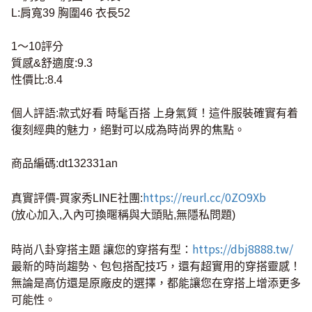
L:肩寬39 胸圍46 衣長52
1～10評分
質感&舒適度:9.3
性價比:8.4
個人評語:款式好看 時髦百搭 上身氣質！這件服裝確實有着
復刻經典的魅力，絕對可以成為時尚界的焦點。
商品編碼:dt132331an
https://reurl.cc/0ZO9Xb
真實評價-買家秀LINE社團:
(放心加入,入內可換暱稱與大頭貼,無隱私問題)
https://dbj8888.tw/
時尚八卦穿搭主題 讓您的穿搭有型：
最新的時尚趨勢、包包搭配技巧，還有超實用的穿搭靈感！
無論是高仿還是原廠皮的選擇，都能讓您在穿搭上增添更多
可能性。