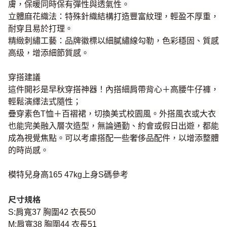
膚，保暖同時保有彈性與透氣性。
立體麻花織法：特殊針織結構打造豐富紋理，輕盈不厚重，
耐穿且易於打理。
精緻刺繡工藝：品牌徽標以細膩繡線勾勒，色彩穩固、質感
高级，增添細節質感。
穿搭建議
這件開衫是早秋穿搭神器！內搭細肩帶背心＋高腰牛仔褲，
輕鬆演繹法式隨性；
疊穿素色T恤＋百褶裙，切換美式校園風。外搭風衣或大衣
也能完美融入層次造型，無論通勤、約會或假日出遊，都能
成為視覺焦點。可以考慮搭配一些奢侈品配件，以增添整體
的時尚感。
模特兒身高165 47kg上身S碼參考
尺寸規格
S:肩寬37 胸圍42 衣長50
M:肩寬38 胸圍44 衣長51