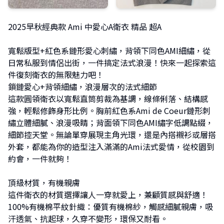
2025早秋經典款 Ami 中愛心A衛衣 精品 超A
寬鬆版型+紅色系鏈形愛心刺繡，背領下同色AMI細繡，從
日常私服到情侶出街，一件搞定法式浪漫！快來一起探索這
件復刻衛衣的無限魅力吧！
鎖鏈愛心+背領細繡，浪漫層次的法式細節
這款圓領衛衣以寬鬆直筒剪裁為基調，線條俐落、結構感
強，輕鬆修飾身形比例。胸前紅色系Ami de Coeur鏈形刺
繡立體細膩、浪漫吸睛；背面領下同色AMI繡字低調點綴，
細節控天堂。無論單穿展現主角光環，還是內搭襯衫或層搭
外套，都能為你的造型注入滿滿的Ami法式愛情，從校園到
約會，一件就夠！
頂級材質，有機親膚
這件衛衣的材質選擇讓人一穿就愛上，兼顧質感與舒適！
100%有機棉平紋針織：優質有機棉紗，觸感細膩親膚，吸
汗透氣、抗起球，久穿不變形，環保又耐看。