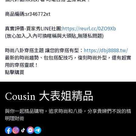
商品編碼:sr346772xt
真實評價-買家秀LINE社團:
https://reurl.cc/0ZO9Xb
(放心加入,入內可換暱稱與大頭貼,無隱私問題)
時尚八卦穿搭主題 讓您的穿搭有型：
https://dbj8888.tw/
最新的時尚趨勢、包包搭配技巧，復刻時尚外型，還有超實
用的穿搭靈感！
點擊購買
Cousin 大表姐精品
與你一起精品購物，追求時尚和八掛，分享貴婦們不說的精
明理財術