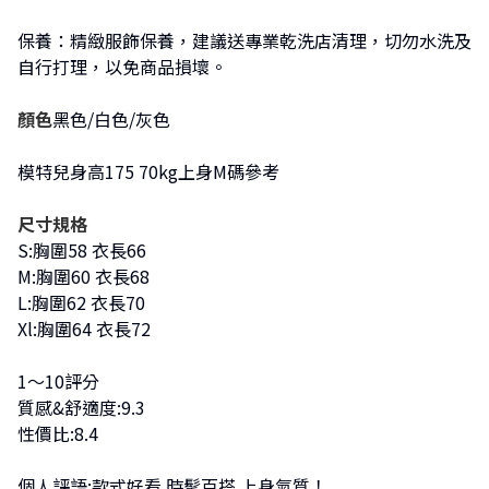
保養：精緻服飾保養，建議送專業乾洗店清理，切勿水洗及
自行打理，以免商品損壞。
顏色
黑色/白色/灰色
模特兒身高175 70kg上身M碼參考
尺寸規格
S:胸圍58 衣長66
M:胸圍60 衣長68
L:胸圍62 衣長70
Xl:胸圍64 衣長72
1～10評分
質感&舒適度:9.3
性價比:8.4
個人評語:款式好看 時髦百搭 上身氣質！