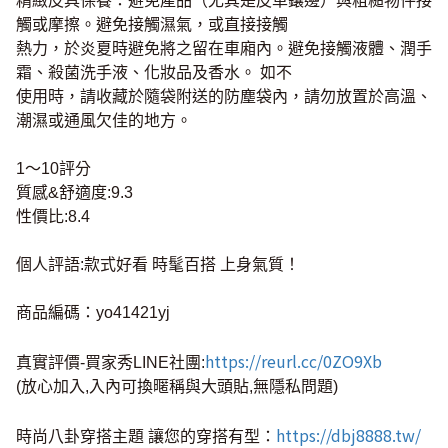
精緻皮具保養：避免產品（尤其是皮革鑲邊）與粗糙物件接
觸或摩擦。避免接觸濕氣，或直接接觸
熱力，於炎夏時避免將之留在車廂內。避免接觸液體、潤手
霜、殺菌洗手液、化妝品及香水。 如不
使用時，請收藏於隨袋附送的防塵袋內，請勿放置於高溫、
潮濕或通風欠佳的地方。
1～10評分
質感&舒適度:9.3
性價比:8.4
個人評語:款式好看 時髦百搭 上身氣質！
商品編碼：yo41421yj
https://reurl.cc/0ZO9Xb
真實評價-買家秀LINE社團:
(放心加入,入內可換暱稱與大頭貼,無隱私問題)
https://dbj8888.tw/
時尚八卦穿搭主題 讓您的穿搭有型：