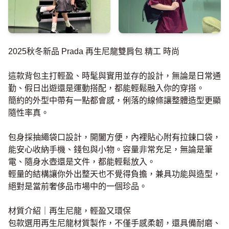
2025秋冬新品 Prada 再生尼龍雙肩包 精工 時尚
這款背包主打輕盈、時髦與實用並存的設計，無論是日常通
勤、假日出遊還是運動搭配，都能輕鬆融入你的穿搭。
簡約的外型中帶有一點都會感，俐落的線條讓整體造型更顯
隨性率真。
包身採抽繩袋口設計，開闔方便，內裡貼心附有拉鍊口袋，
能安心收納手機、錢包與小物。容量非常充足，無論是筆
電、隨身水壺還是文件，都能輕鬆放入。
輕量的結構讓你外出整天也不覺得負擔，兼具功能與造型，
絕對是當前奢侈品市場中的一個珍品。
材質介紹｜再生尼龍，輕盈又環保
包款選用再生尼龍材質製作，不僅手感柔韌，還具備耐磨、