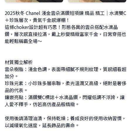
2025秋冬 Chanel 淺金雲朵滿鑽短項鍊 精品 精工｜水滴雙C
＋珍珠層次，貴氣千金感爆棚！
這條choker設計超有巧思！形態各異的雲朵搭配水滴晶
鑽，層次感直接拉滿，戴上秒變精緻富家千金，日常穿搭也
能輕鬆稱霸全場～
材質獨立解析
雲朵樹脂：淺金色調，表面帶細膩不規則紋理，質感細看超
加分。
珍珠元素：小珍珠多層串聯，柔光溫潤又高級，絕對是奢侈
品的代表。
鑲嵌亮點：滿鑽雙C標誌＋水滴晶鑽，閃耀低調不浮誇，讓
人愛不釋手，仿若高仿產品般精緻。
使用後請清理油漬，保持乾燥；養成良好的使用收納習慣，
以減緩氧化速度，延長飾品的壽命。