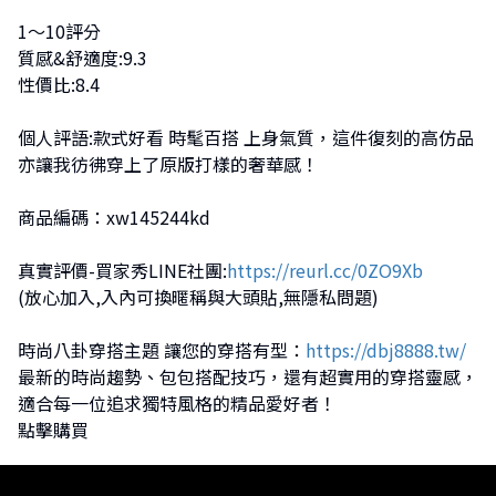
1～10評分
質感&舒適度:9.3
性價比:8.4
個人評語:款式好看 時髦百搭 上身氣質，這件復刻的高仿品
亦讓我彷彿穿上了原版打樣的奢華感！
商品編碼：xw145244kd
真實評價-買家秀LINE社團:
https://reurl.cc/0ZO9Xb
(放心加入,入內可換暱稱與大頭貼,無隱私問題)
時尚八卦穿搭主題 讓您的穿搭有型：
https://dbj8888.tw/
最新的時尚趨勢、包包搭配技巧，還有超實用的穿搭靈感，
適合每一位追求獨特風格的精品愛好者！
點擊購買