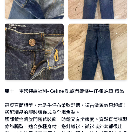
雙十一重磅特惠福利- Celine 凱旋門鏈條牛仔褲 原單 精品
高腰直筒版型，水洗牛仔布柔軟舒適，復古做舊效果超讚！
搭配精品的服裝讓你成為全場焦點。
腰部鍍金凱旋門鏈條裝飾，時髦又有辨識度。寬鬆直筒褲型
修飾腿型，適合多種身材，搭針織衫、襯衫或外套都很出