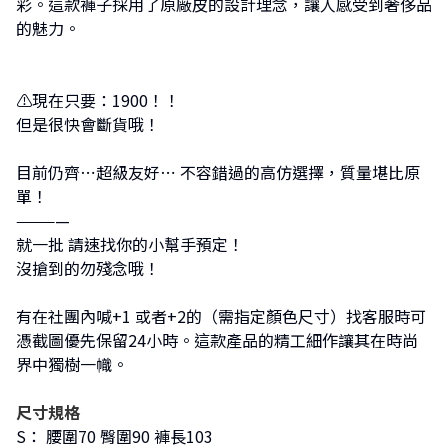
彩。這款褲子採用了原廠皮的設計理念，讓人感受到奢侈品
的魅力。
⚠現在只要：1900！！
但是很快會斷貨哦！
目前仍齊⋯超級友好⋯ 不容錯過的高仿選擇，質量堪比原
單！
————
就一批 請速找你的小幫手預定！
沒搶到的勿殘念哦！
有在社團內喊+1 或者+2的（需指定顏色尺寸）找客服時可
憑截圖優先保留24小時。這款產品的精工細作讓其在時尚
界中獨樹一幟。
尺寸規格
S： 腰圍70 臀圍90 褲長103