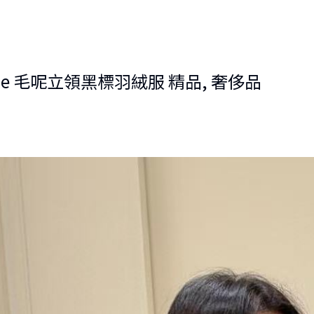
ezesse 毛呢立領黑標羽絨服 精品, 奢侈品