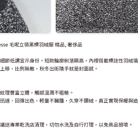
rezesse 毛呢立領黑標羽絨服 精品, 奢侈品
細節低調宣示身份。短款輪廓俐落顯高，內裡搭載標誌性羽絨填
上移，比例無敵，秋冬出街隨手就是封面感。
紋理豐富立體，觸感溫潤不粗糙。
迅速、回彈出色，輕量不臃腫，久穿不鑽絨，真正實現保暖與造
議送專業乾洗店清理，切勿水洗及自行打理，以免商品損壞。