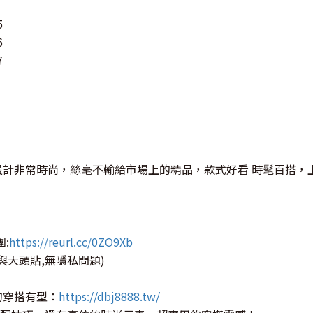
5
6
7
設計非常時尚，絲毫不輸給市場上的精品，款式好看 時髦百搭，
團:
https://reurl.cc/0ZO9Xb
與大頭貼,無隱私問題)
的穿搭有型：
https://dbj8888.tw/