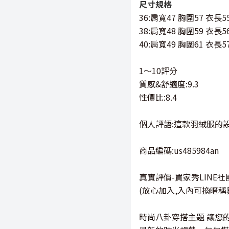
尺寸規格
36:肩寬47 胸圍57 衣長5
38:肩寬48 胸圍59 衣長5
40:肩寬49 胸圍61 衣長5
1～10評分
質感&舒適度:9.3
性價比:8.4
個人評語:這款羽絨服的
商品編碼:us485984an
真實評價-買家秀LINE社
(放心加入,入內可換暱稱
時尚八卦穿搭主題 讓您