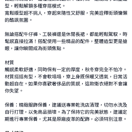
型，輕鬆解鎖多種穿搭模式。
寬鬆版型超不挑人，穿起來隨性又舒服，完美詮釋街頭慵懶
的酷飒氛圍。
無論搭配牛仔褲、工裝褲還是休閒長裙，都能輕鬆駕馭，時
髦感直接拉滿！搭配使用一些精品的配件，整體造型更是搶
眼，讓你瞬間成為街頭焦點。
材質
觸感柔軟舒適，同時保有一定的厚度，秋冬穿完全不怕冷。
材質挺括有型，不會軟塌塌，穿上身既保暖又透氣，日常活
動超自在。如果你喜歡奢侈品的質感，這款衛衣絕對不會讓
你失望。
保養：精緻服飾保養，建議送專業乾洗店清理，切勿水洗及
自行打理，以免商品損壞。為了保持它的完美狀態，建議定
期進行專業保養，尤其是原廠皮革的配飾，必須特別注意。