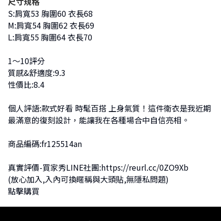
尺寸規格
S:肩寬53 胸圍60 衣長68
M:肩寬54 胸圍62 衣長69
L:肩寬55 胸圍64 衣長70
1～10評分
質感&舒適度:9.3
性價比:8.4
個人評語:款式好看 時髦百搭 上身氣質！這件衛衣是我近期
最滿意的復刻設計，能讓我在各種場合中自信亮相。
商品編碼:fr125514an
真實評價-買家秀LINE社團:
https://reurl.cc/0ZO9Xb
(放心加入,入內可換暱稱與大頭貼,無隱私問題)
點擊購買